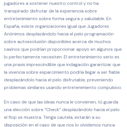
jugadores a sostener nuestro control y no ha
transpirado disfrutar de la experiencia sobre
entretenimiento sobre forma segura y saludable. En
España, existe organizaciones igual que Jugadores
Anónimos desplazándolo hacia el pelo programación
sobre autoexclusión disponibles acerca de muchos
casinos que podrían proporcionar apoyo en algunos que
lo perfectamente necesiten. El entretenimiento serio es
una praxis imprescindible que indagación garantizar que
la vivencia sobre esparcimiento podrí­a llegar a ser fiable
desplazándolo hacia el pelo disfrutable, preveniendo
problemas similares usando entretenimiento compulsivo.
En caso de que las ideas nunca le convienen, tú guarda
una elección sobre “Check” desplazándolo hacia el pelo
el flop se muestra. Tenga cautela, estarán a su
disposición en el caso de que nos lo olvidemos nunca