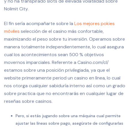
y no ha transpirado slots de elevada volatilidad sobre
Nolimit City.
El fin serí­a acompañarte sobre la
Los mejores pokies
móviles
selección de el casino más confortable,
maximizando el peso sobre tu inversión. Operamos sobre
manera totalmente independientemente, lo cual asegura
cual los acontecimientos sean 500 % objetivos
movernos imparciales. Referente a Casino.com/cl/
estamos sobre una posición privilegiada, ya que el
website primeramente period un casino en línea, lo cual
nos otorga cualquier sabiduría interno así­ como un grado
sobre practica que no encontrarás en cualquier lugar de
reseñas sobre casinos.
Pero, si estás jugando sobre una máquina cual permite
ajustar las líneas sobre pago, asegúrate de configurarlas