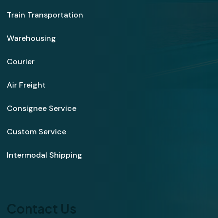
Train Transportation
Warehousing
Courier
Air Freight
Consignee Service
Custom Service
Intermodal Shipping
Contact Us