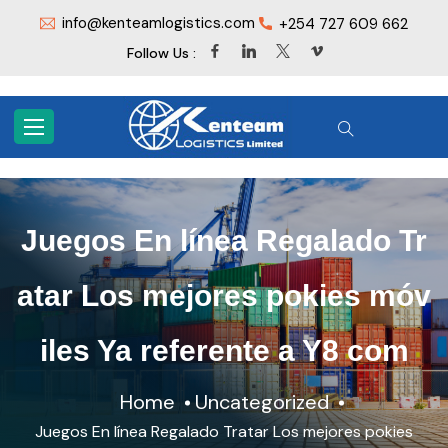
info@kenteamlogistics.com
+254 727 609 662
Follow Us :
Juegos En línea Regalado Tr
atar Los mejores pokies móv
iles Ya referente a Y8 com
Home
Uncategorized
Juegos En línea Regalado Tratar Los mejores pokies