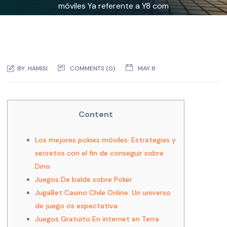
móviles Ya referente a Y8 com
BY:
HAMISI
COMMENTS (0)
MAY 8
Content
Los mejores pokies móviles: Estrategias y
secretos con el fin de conseguir sobre
Dino
Juegos De balde sobre Poker
️JugaBet Casino Chile Online: Un universo
de juego os expectativa
Juegos Gratuito En internet en Terra