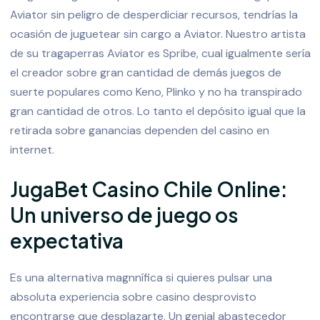
Aviator sin peligro de desperdiciar recursos, tendrí­as la
ocasión de juguetear sin cargo a Aviator. Nuestro artista
de su tragaperras Aviator es Spribe, cual igualmente serí­a
el creador sobre gran cantidad de demás juegos de
suerte populares como Keno, Plinko y no ha transpirado
gran cantidad de otros. Lo tanto el depósito igual que la
retirada sobre ganancias dependen del casino en
internet.
️JugaBet Casino Chile Online:
Un universo de juego os
expectativa
Es una alternativa magnnífica si quieres pulsar una
absoluta experiencia sobre casino desprovisto
encontrarse que desplazarte. Un genial abastecedor