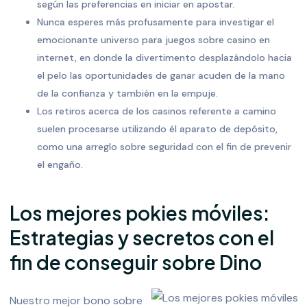
según las preferencias en iniciar en apostar.
Nunca esperes más profusamente para investigar el
emocionante universo para juegos sobre casino en
internet, en donde la divertimento desplazándolo hacia
el pelo las oportunidades de ganar acuden de la mano
de la confianza y también en la empuje.
Los retiros acerca de los casinos referente a camino
suelen procesarse utilizando él aparato de depósito,
como una arreglo sobre seguridad con el fin de prevenir
el engaño.
Los mejores pokies móviles:
Estrategias y secretos con el
fin de conseguir sobre Dino
Nuestro mejor bono sobre