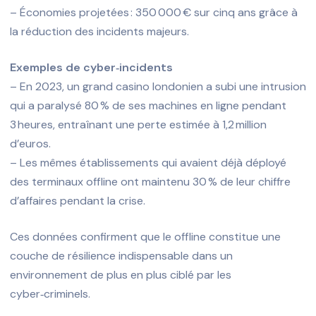
– Économies projetées : 350 000 € sur cinq ans grâce à
la réduction des incidents majeurs.
Exemples de cyber‑incidents
– En 2023, un grand casino londonien a subi une intrusion
qui a paralysé 80 % de ses machines en ligne pendant
3 heures, entraînant une perte estimée à 1,2 million
d’euros.
– Les mêmes établissements qui avaient déjà déployé
des terminaux offline ont maintenu 30 % de leur chiffre
d’affaires pendant la crise.
Ces données confirment que le offline constitue une
couche de résilience indispensable dans un
environnement de plus en plus ciblé par les
cyber‑criminels.