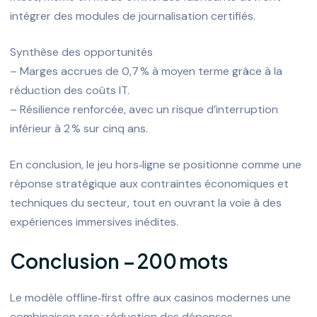
intégrer des modules de journalisation certifiés.
Synthèse des opportunités
– Marges accrues de 0,7 % à moyen terme grâce à la
réduction des coûts IT.
– Résilience renforcée, avec un risque d’interruption
inférieur à 2 % sur cinq ans.
En conclusion, le jeu hors‑ligne se positionne comme une
réponse stratégique aux contraintes économiques et
techniques du secteur, tout en ouvrant la voie à des
expériences immersives inédites.
Conclusion – 200 mots
Le modèle offline‑first offre aux casinos modernes une
combinaison rare : réduction des dépenses