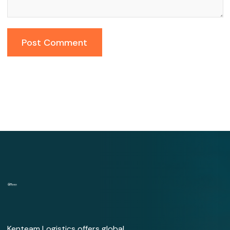
Kenteam Logistics offers global