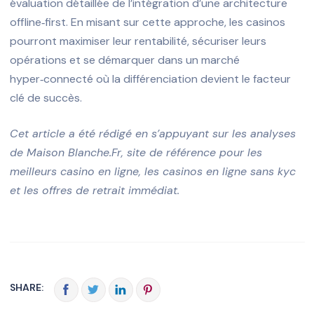
évaluation détaillée de l’intégration d’une architecture
offline‑first. En misant sur cette approche, les casinos
pourront maximiser leur rentabilité, sécuriser leurs
opérations et se démarquer dans un marché
hyper‑connecté où la différenciation devient le facteur
clé de succès.
Cet article a été rédigé en s’appuyant sur les analyses
de Maison Blanche.Fr, site de référence pour les
meilleurs casino en ligne, les casinos en ligne sans kyc
et les offres de retrait immédiat.
SHARE: