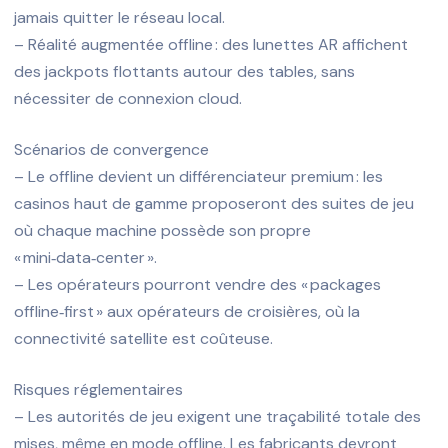
jamais quitter le réseau local.
– Réalité augmentée offline : des lunettes AR affichent
des jackpots flottants autour des tables, sans
nécessiter de connexion cloud.
Scénarios de convergence
– Le offline devient un différenciateur premium : les
casinos haut de gamme proposeront des suites de jeu
où chaque machine possède son propre
« mini‑data‑center ».
– Les opérateurs pourront vendre des « packages
offline‑first » aux opérateurs de croisières, où la
connectivité satellite est coûteuse.
Risques réglementaires
– Les autorités de jeu exigent une traçabilité totale des
mises, même en mode offline. Les fabricants devront