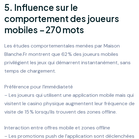
5. Influence sur le
comportement des joueurs
mobiles – 270 mots
Les études comportementales menées par Maison
Blanche.Fr montrent que 62 % des joueurs mobiles
privilégient les jeux qui démarrent instantanément, sans
temps de chargement.
Préférence pour l’immédiateté
– Les joueurs qui utilisent une application mobile mais qui
visitent le casino physique augmentent leur fréquence de
visite de 15 % lorsqu’ils trouvent des zones offline.
Interaction entre offres mobile et zones offline
– Les promotions push de l’application sont déclenchées