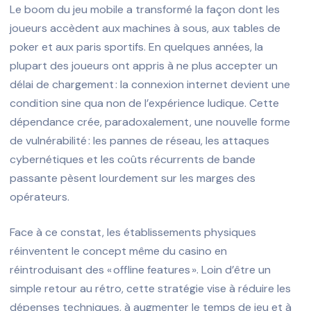
Le boom du jeu mobile a transformé la façon dont les
joueurs accèdent aux machines à sous, aux tables de
poker et aux paris sportifs. En quelques années, la
plupart des joueurs ont appris à ne plus accepter un
délai de chargement : la connexion internet devient une
condition sine qua non de l’expérience ludique. Cette
dépendance crée, paradoxalement, une nouvelle forme
de vulnérabilité : les pannes de réseau, les attaques
cybernétiques et les coûts récurrents de bande
passante pèsent lourdement sur les marges des
opérateurs.
Face à ce constat, les établissements physiques
réinventent le concept même du casino en
réintroduisant des « offline features ». Loin d’être un
simple retour au rétro, cette stratégie vise à réduire les
dépenses techniques, à augmenter le temps de jeu et à