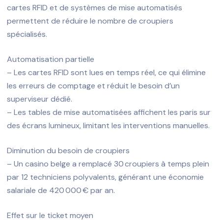
cartes RFID et de systèmes de mise automatisés
permettent de réduire le nombre de croupiers
spécialisés.
Automatisation partielle
– Les cartes RFID sont lues en temps réel, ce qui élimine
les erreurs de comptage et réduit le besoin d’un
superviseur dédié.
– Les tables de mise automatisées affichent les paris sur
des écrans lumineux, limitant les interventions manuelles.
Diminution du besoin de croupiers
– Un casino belge a remplacé 30 croupiers à temps plein
par 12 techniciens polyvalents, générant une économie
salariale de 420 000 € par an.
Effet sur le ticket moyen