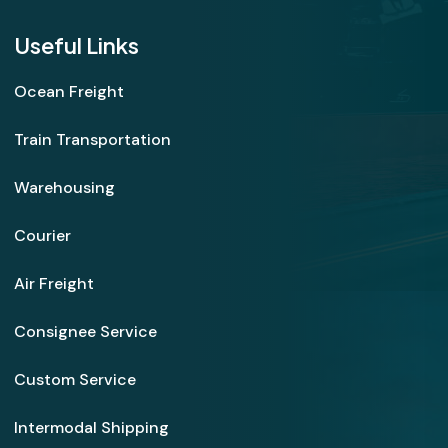
Useful Links
Ocean Freight
Train Transportation
Warehousing
Courier
Air Freight
Consignee Service
Custom Service
Intermodal Shipping