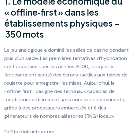
1. Le modèle économique du
« offline‑first » dans les
établissements physiques –
350 mots
Le jeu analogique a dominé les salles de casino pendant
plus d’un siècle. Les premières tentatives d’hybridation
sont apparues dans les années 2000, lorsque les
fabricants ont ajouté des écrans tactiles aux tables de
roulette pour enregistrer les mises. Aujourd’hui, le
« offline‑first » désigne des terminaux capables de
fonctionner entièrement sans connexion permanente,
grâce à des processeurs embarqués et à des
générateurs de nombres aléatoires (RNG) locaux.
Coûts d’infrastructure