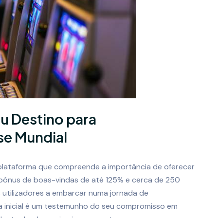
u Destino para
se Mundial
lataforma que compreende a importância de oferecer
bónus de boas-vindas de até 125% e cerca de 250
s utilizadores a embarcar numa jornada de
ta inicial é um testemunho do seu compromisso em