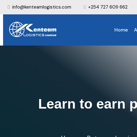
info@kenteamlogistics.com
+254 727 609 662
Home
A
Learn to earn 