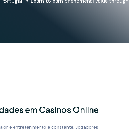
 Portugal
Learn to earn phenomenal value through
dades em Casinos Online
 valor e entretenimento é constante. Jogadores