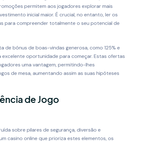
 promoções permitem aos jogadores explorar mais
timento inicial maior. É crucial, no entanto, ler os
s para compreender totalmente o seu potencial de
rta de bónus de boas-vindas generosa, como 125% e
a excelente oportunidade para começar. Estas ofertas
jogadores uma vantagem, permitindo-lhes
jogos de mesa, aumentando assim as suas hipóteses
ência de Jogo
ruída sobre pilares de segurança, diversão e
m casino online que prioriza estes elementos, os