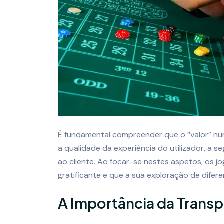
É fundamental compreender que o “valor” num 
a qualidade da experiência do utilizador, a 
ao cliente. Ao focar-se nestes aspetos, os 
gratificante e que a sua exploração de difere
A Importância da Transp