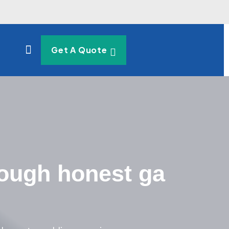
Get A Quote
rough honest ga