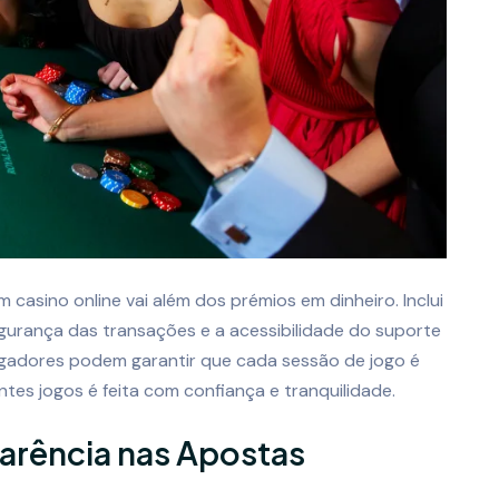
casino online vai além dos prémios em dinheiro. Inclui
segurança das transações e a acessibilidade do suporte
jogadores podem garantir que cada sessão de jogo é
ntes jogos é feita com confiança e tranquilidade.
arência nas Apostas