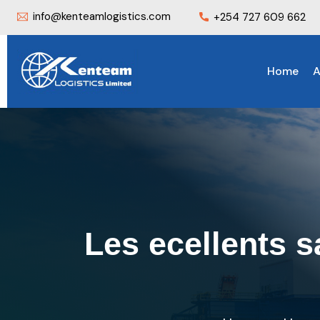
info@kenteamlogistics.com
+254 727 609 662
Home
A
Les ecellents s