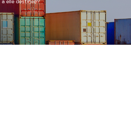
r a elle destinee?