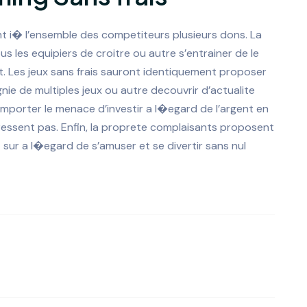
nt i� l’ensemble des competiteurs plusieurs dons. La
ous les equipiers de croitre ou autre s’entrainer de le
. Les jeux sans frais sauront identiquement proposer
ie de multiples jeux ou autre decouvrir d’actualite
mporter le menace d’investir a l�egard de l’argent en
ressent pas. Enfin, la proprete complaisants proposent
ur a l�egard de s’amuser et se divertir sans nul