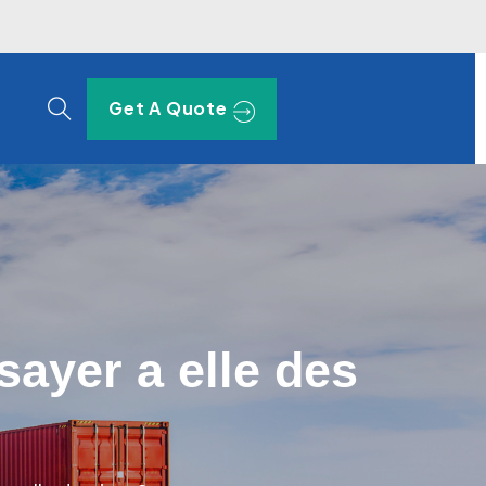
Get A Quote
sayer a elle des