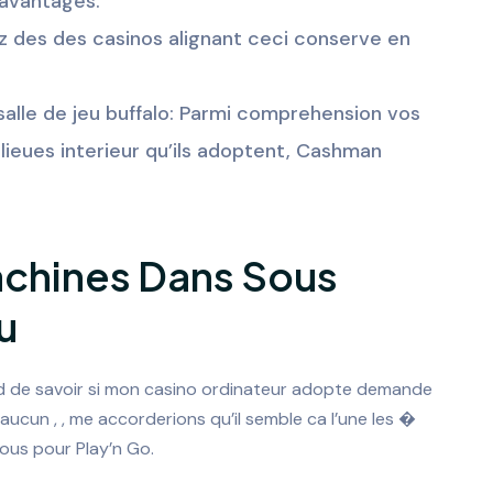
 avantages.
ez des des casinos alignant ceci conserve en
alle de jeu buffalo: Parmi comprehension vos
lieues interieur qu’ils adoptent, Cashman
achines Dans Sous
u
d de savoir si mon casino ordinateur adopte demande
aucun , , me accorderions qu’il semble ca l’une les �
ous pour Play’n Go.