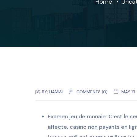
Home
Unca
BY:
HAMISI
COMMENTS (0)
MAY 13
Examen jeu de monaie: C’est le s
affecte, casino non payants en li