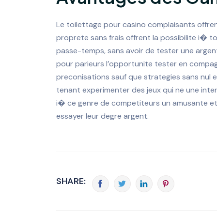
Le toilettage pour casino complaisants offre
proprete sans frais offrent la possibilite i� t
passe-temps, sans avoir de tester une argent
pour parieurs l’opportunite tester en compagn
preconisations sauf que strategies sans nul e
tenant experimenter des jeux qui ne une inte
i� ce genre de competiteurs un amusante et s
essayer leur degre argent.
SHARE: