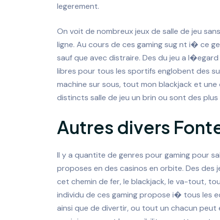
legerement.
On voit de nombreux jeux de salle de jeu sans 
ligne. Au cours de ces gaming sug nt i� ce g
sauf que avec distraire. Des du jeu a l�egard 
libres pour tous les sportifs englobent des s
machine sur sous, tout mon blackjack et une 
distincts salle de jeu un brin ou sont des plu
Autres divers Fonte
Il y a quantite de genres pour gaming pour sal
proposes en des casinos en orbite. Des des j
cet chemin de fer, le blackjack, le va-tout, 
individu de ces gaming propose i� tous les e
ainsi que de divertir, ou tout un chacun peu