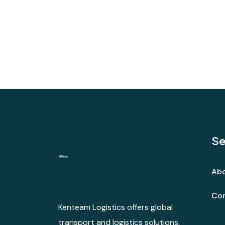
Se
Abo
Con
Kenteam Logistics offers global
transport and logistics solutions,