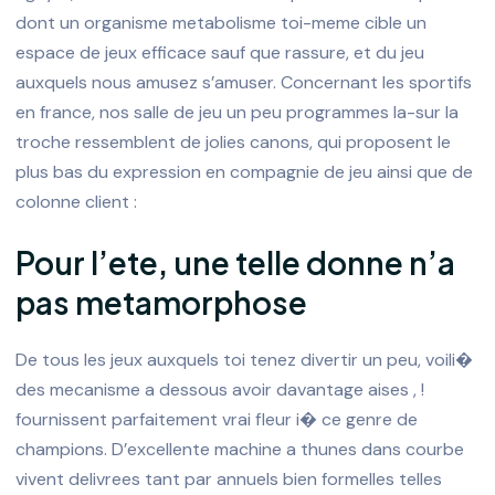
dont un organisme metabolisme toi-meme cible un
espace de jeux efficace sauf que rassure, et du jeu
auxquels nous amusez s’amuser. Concernant les sportifs
en france, nos salle de jeu un peu programmes la-sur la
troche ressemblent de jolies canons, qui proposent le
plus bas du expression en compagnie de jeu ainsi que de
colonne client :
Pour l’ete, une telle donne n’a
pas metamorphose
De tous les jeux auxquels toi tenez divertir un peu, voili�
des mecanisme a dessous avoir davantage aises , !
fournissent parfaitement vrai fleur i� ce genre de
champions. D’excellente machine a thunes dans courbe
vivent delivrees tant par annuels bien formelles telles