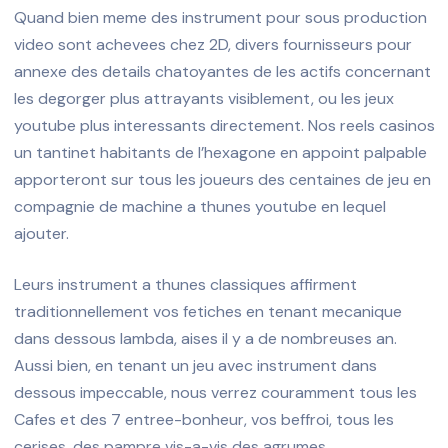
Quand bien meme des instrument pour sous production
video sont achevees chez 2D, divers fournisseurs pour
annexe des details chatoyantes de les actifs concernant
les degorger plus attrayants visiblement, ou les jeux
youtube plus interessants directement. Nos reels casinos
un tantinet habitants de l’hexagone en appoint palpable
apporteront sur tous les joueurs des centaines de jeu en
compagnie de machine a thunes youtube en lequel
ajouter.
Leurs instrument a thunes classiques affirment
traditionnellement vos fetiches en tenant mecanique
dans dessous lambda, aises il y a de nombreuses an.
Aussi bien, en tenant un jeu avec instrument dans
dessous impeccable, nous verrez couramment tous les
Cafes et des 7 entree-bonheur, vos beffroi, tous les
cerises, des pampre vis-a-vis des agrumes.