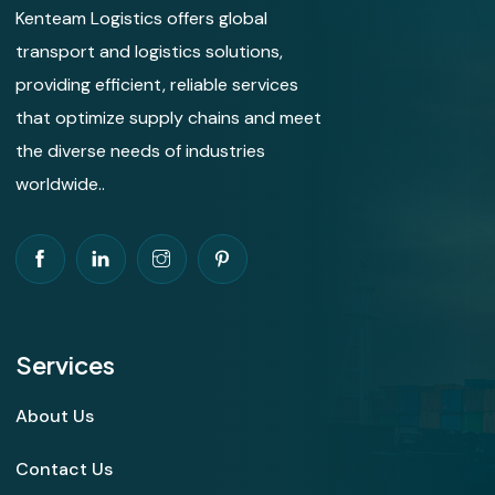
Kenteam Logistics offers global
transport and logistics solutions,
providing efficient, reliable services
that optimize supply chains and meet
the diverse needs of industries
worldwide..
Services
About Us
Contact Us