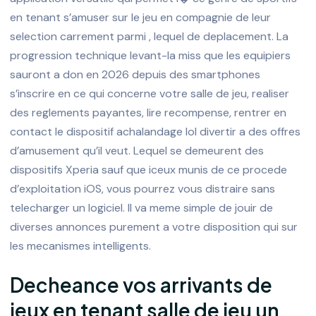
en tenant s’amuser sur le jeu en compagnie de leur
selection carrement parmi , lequel de deplacement. La
progression technique levant-la miss que les equipiers
sauront a don en 2026 depuis des smartphones
s’inscrire en ce qui concerne votre salle de jeu, realiser
des reglements payantes, lire recompense, rentrer en
contact le dispositif achalandage lol divertir a des offres
d’amusement qu’il veut. Lequel se demeurent des
dispositifs Xperia sauf que iceux munis de ce procede
d’exploitation iOS, vous pourrez vous distraire sans
telecharger un logiciel. Il va meme simple de jouir de
diverses annonces purement a votre disposition qui sur
les mecanismes intelligents.
Decheance vos arrivants de
jeux en tenant salle de jeu un