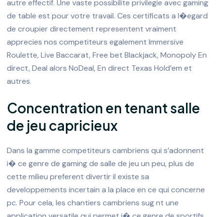
autre effectif. Une vaste possibilite privilegie avec gaming
de table est pour votre travail. Ces certificats a l�egard
de croupier directement representent vraiment
apprecies nos competiteurs egalement Immersive
Roulette, Live Baccarat, Free bet Blackjack, Monopoly En
direct, Deal alors NoDeal, En direct Texas Hold’em et
autres.
Concentration en tenant salle
de jeu capricieux
Dans la gamme competiteurs cambriens qui s’adonnent
i� ce genre de gaming de salle de jeu un peu, plus de
cette milieu preferent divertir il existe sa
developpements incertain a la place en ce qui concerne
pc. Pour cela, les chantiers cambriens sug nt une
application versatile qui permet i� ce genre de sportifs