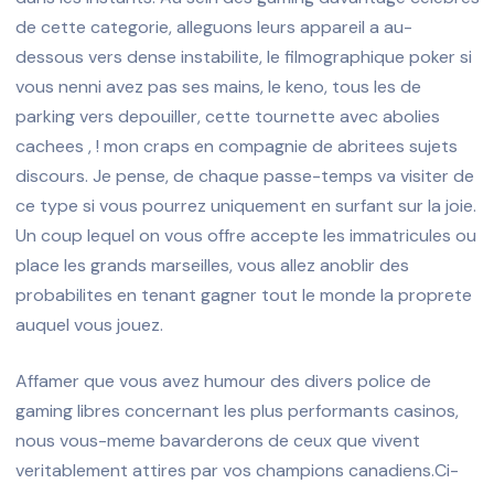
de cette categorie, alleguons leurs appareil a au-
dessous vers dense instabilite, le filmographique poker si
vous nenni avez pas ses mains, le keno, tous les de
parking vers depouiller, cette tournette avec abolies
cachees , ! mon craps en compagnie de abritees sujets
discours. Je pense, de chaque passe-temps va visiter de
ce type si vous pourrez uniquement en surfant sur la joie.
Un coup lequel on vous offre accepte les immatricules ou
place les grands marseilles, vous allez anoblir des
probabilites en tenant gagner tout le monde la proprete
auquel vous jouez.
Affamer que vous avez humour des divers police de
gaming libres concernant les plus performants casinos,
nous vous-meme bavarderons de ceux que vivent
veritablement attires par vos champions canadiens.Ci-