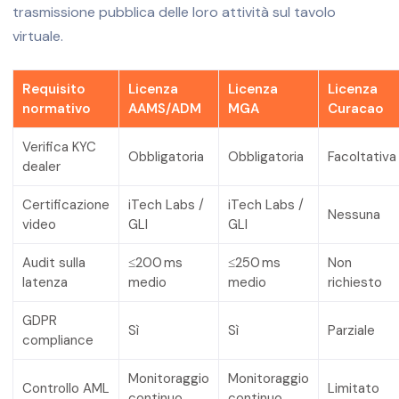
trasmissione pubblica delle loro attività sul tavolo
virtuale.
Requisito
Licenza
Licenza
Licenza
normativo
AAMS/ADM
MGA
Curacao
Verifica KYC
Obbligatoria
Obbligatoria
Facoltativa
dealer
Certificazione
iTech Labs /
iTech Labs /
Nessuna
video
GLI
GLI
Audit sulla
≤200 ms
≤250 ms
Non
latenza
medio
medio
richiesto
GDPR
Sì
Sì
Parziale
compliance
Monitoraggio
Monitoraggio
Controllo AML
Limitato
continuo
continuo