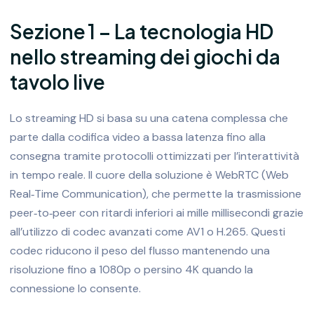
Sezione 1 – La tecnologia HD
nello streaming dei giochi da
tavolo live
Lo streaming HD si basa su una catena complessa che
parte dalla codifica video a bassa latenza fino alla
consegna tramite protocolli ottimizzati per l’interattività
in tempo reale. Il cuore della soluzione è WebRTC (Web
Real‑Time Communication), che permette la trasmissione
peer‑to‑peer con ritardi inferiori ai mille millisecondi grazie
all’utilizzo di codec avanzati come AV1 o H.265. Questi
codec riducono il peso del flusso mantenendo una
risoluzione fino a 1080p o persino 4K quando la
connessione lo consente.