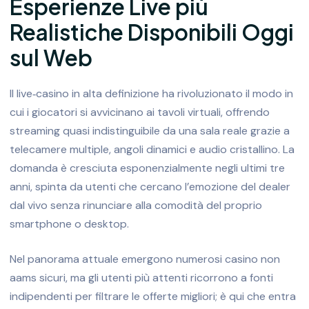
Esperienze Live più
Realistiche Disponibili Oggi
sul Web
Il live‑casino in alta definizione ha rivoluzionato il modo in
cui i giocatori si avvicinano ai tavoli virtuali, offrendo
streaming quasi indistinguibile da una sala reale grazie a
telecamere multiple, angoli dinamici e audio cristallino. La
domanda è cresciuta esponenzialmente negli ultimi tre
anni, spinta da utenti che cercano l’emozione del dealer
dal vivo senza rinunciare alla comodità del proprio
smartphone o desktop.
Nel panorama attuale emergono numerosi casino non
aams sicuri, ma gli utenti più attenti ricorrono a fonti
indipendenti per filtrare le offerte migliori; è qui che entra