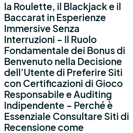
la Roulette, il Blackjack e il
Baccarat in Esperienze
Immersive Senza
Interruzioni – Il Ruolo
Fondamentale dei Bonus di
Benvenuto nella Decisione
dell’Utente di Preferire Siti
con Certificazioni di Gioco
Responsabile e Auditing
Indipendente – Perché è
Essenziale Consultare Siti di
Recensione come