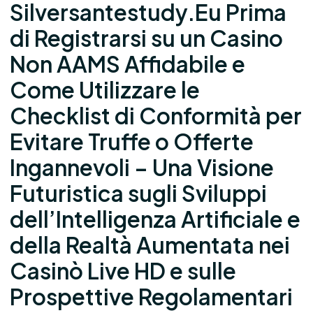
Silversantestudy.Eu Prima
di Registrarsi su un Casino
Non AAMS Affidabile e
Come Utilizzare le
Checklist di Conformità per
Evitare Truffe o Offerte
Ingannevoli – Una Visione
Futuristica sugli Sviluppi
dell’Intelligenza Artificiale e
della Realtà Aumentata nei
Casinò Live HD e sulle
Prospettive Regolamentari