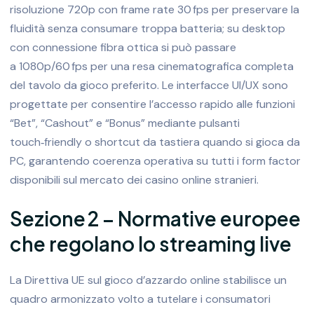
risoluzione 720p con frame rate 30 fps per preservare la
fluidità senza consumare troppa batteria; su desktop
con connessione fibra ottica si può passare
a 1080p/60 fps per una resa cinematografica completa
del tavolo da gioco preferito. Le interfacce UI/UX sono
progettate per consentire l’accesso rapido alle funzioni
“Bet”, “Cashout” e “Bonus” mediante pulsanti
touch‑friendly o shortcut da tastiera quando si gioca da
PC, garantendo coerenza operativa su tutti i form factor
disponibili sul mercato dei casino online stranieri.
Sezione 2 – Normative europee
che regolano lo streaming live
La Direttiva UE sul gioco d’azzardo online stabilisce un
quadro armonizzato volto a tutelare i consumatori