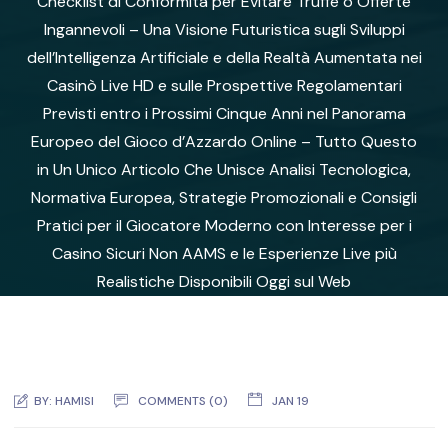
Checklist di Conformità per Evitare Truffe o Offerte
Ingannevoli – Una Visione Futuristica sugli Sviluppi
dell’Intelligenza Artificiale e della Realtà Aumentata nei
Casinò Live HD e sulle Prospettive Regolamentari
Previsti entro i Prossimi Cinque Anni nel Panorama
Europeo del Gioco d’Azzardo Online – Tutto Questo
in Un Unico Articolo Che Unisce Analisi Tecnologica,
Normativa Europea, Strategie Promozionali e Consigli
Pratici per il Giocatore Moderno con Interesse per i
Casino Sicuri Non AAMS e le Esperienze Live più
Realistiche Disponibili Oggi sul Web
BY:
HAMISI
COMMENTS (0)
JAN 19