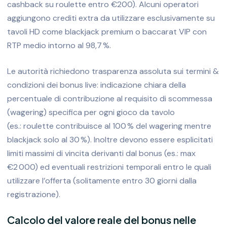
cashback su roulette entro €200). Alcuni operatori
aggiungono crediti extra da utilizzare esclusivamente su
tavoli HD come blackjack premium o baccarat VIP con
RTP medio intorno al 98,7 %.
Le autorità richiedono trasparenza assoluta sui termini &
condizioni dei bonus live: indicazione chiara della
percentuale di contribuzione al requisito di scommessa
(wagering) specifica per ogni gioco da tavolo
(es.: roulette contribuisce al 100 % del wagering mentre
blackjack solo al 30 %). Inoltre devono essere esplicitati
limiti massimi di vincita derivanti dal bonus (es.: max
€2 000) ed eventuali restrizioni temporali entro le quali
utilizzare l’offerta (solitamente entro 30 giorni dalla
registrazione).
Calcolo del valore reale del bonus nelle