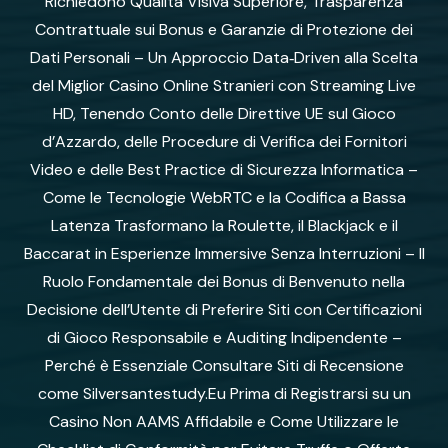
Richiedono Qualità Visiva Superiore, Trasparenza
Contrattuale sui Bonus e Garanzie di Protezione dei
Dati Personali – Un Approccio Data‑Driven alla Scelta
del Miglior Casino Online Stranieri con Streaming Live
HD, Tenendo Conto delle Direttive UE sul Gioco
d’Azzardo, delle Procedure di Verifica dei Fornitori
Video e delle Best Practice di Sicurezza Informatica –
Come le Tecnologie WebRTC e la Codifica a Bassa
Latenza Trasformano la Roulette, il Blackjack e il
Baccarat in Esperienze Immersive Senza Interruzioni – Il
Ruolo Fondamentale dei Bonus di Benvenuto nella
Decisione dell’Utente di Preferire Siti con Certificazioni
di Gioco Responsabile e Auditing Indipendente –
Perché è Essenziale Consultare Siti di Recensione
come Silversantestudy.Eu Prima di Registrarsi su un
Casino Non AAMS Affidabile e Come Utilizzare le