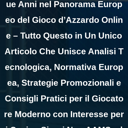
ue Anni nel Panorama Europ
eo del Gioco d’Azzardo Onlin
e – Tutto Questo in Un Unico
Articolo Che Unisce Analisi T
ecnologica, Normativa Europ
ea, Strategie Promozionali e
Consigli Pratici per il Giocato
re Moderno con Interesse per