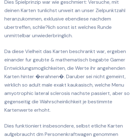
Dies Spielprinzip war wie geschmiert: Versuche, mit
deinen Karten tunlichst unweit an unser Zielpunktzahl
heranzukommen, exklusive ebendiese nachdem
ubertreffen, schlie?lich sonst ist welches Runde
unmittelbar unwiederbringlich.
Da diese Vielheit das Karten beschrankt war, ergeben
einander fur geubte & mathematisch begabte Gamer
Entwicklungsmoglichkeiten, die Werte ihr angehenden
Karten hinter �erahnen�. Daruber sei nicht gemeint,
wirklich so adult male exakt kaukasisch, welche Menu
amyotrophic lateral sclerosis nachste passiert, aber so
gegenseitig die Wahrscheinlichkeit je bestimmte
Kartenwerte erhoht.
Dies funktioniert insbesondere, selbst etliche Karten
aufgebraucht dm Personenkraftwagen genommen