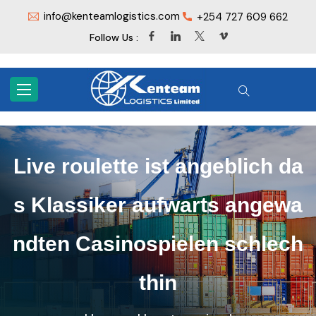
info@kenteamlogistics.com
+254 727 609 662
Follow Us :
Live roulette ist angeblich da
s Klassiker aufwarts angewa
ndten Casinospielen schlech
thin