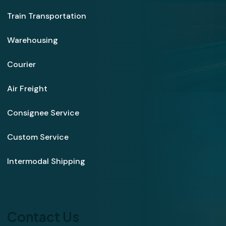
Train Transportation
Warehousing
Courier
Air Freight
Consignee Service
Custom Service
Intermodal Shipping
Contact Us