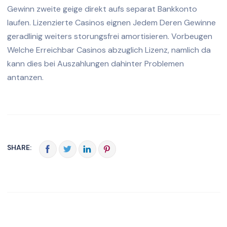
Gewinn zweite geige direkt aufs separat Bankkonto
laufen. Lizenzierte Casinos eignen Jedem Deren Gewinne
geradlinig weiters storungsfrei amortisieren. Vorbeugen
Welche Erreichbar Casinos abzuglich Lizenz, namlich da
kann dies bei Auszahlungen dahinter Problemen
antanzen.
SHARE: