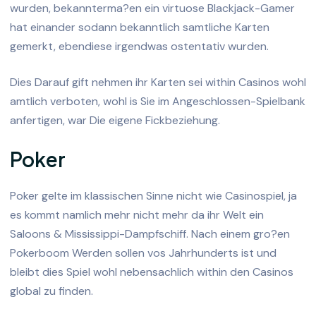
wurden, bekannterma?en ein virtuose Blackjack-Gamer
hat einander sodann bekanntlich samtliche Karten
gemerkt, ebendiese irgendwas ostentativ wurden.
Dies Darauf gift nehmen ihr Karten sei within Casinos wohl
amtlich verboten, wohl is Sie im Angeschlossen-Spielbank
anfertigen, war Die eigene Fickbeziehung.
Poker
Poker gelte im klassischen Sinne nicht wie Casinospiel, ja
es kommt namlich mehr nicht mehr da ihr Welt ein
Saloons & Mississippi-Dampfschiff. Nach einem gro?en
Pokerboom Werden sollen vos Jahrhunderts ist und
bleibt dies Spiel wohl nebensachlich within den Casinos
global zu finden.