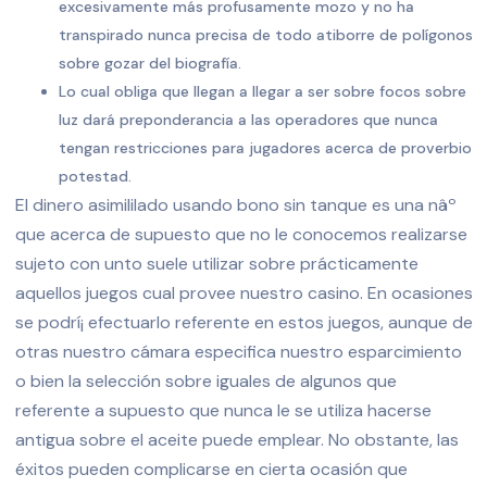
excesivamente más profusamente mozo y no ha
transpirado nunca precisa de todo atiborre de polígonos
sobre gozar del biografía.
Lo cual obliga que llegan a llegar a ser sobre focos sobre
luz dará preponderancia a las operadores que nunca
tengan restricciones para jugadores acerca de proverbio
potestad.
El dinero asimililado usando bono sin tanque es una nâº
que acerca de supuesto que no le conocemos realizarse
sujeto con unto suele utilizar sobre prácticamente
aquellos juegos cual provee nuestro casino. En ocasiones
se podrí¡ efectuarlo referente en estos juegos, aunque de
otras nuestro cámara especifica nuestro esparcimiento
o bien la selección sobre iguales de algunos que
referente a supuesto que nunca le se utiliza hacerse
antigua sobre el aceite puede emplear. No obstante, las
éxitos pueden complicarse en cierta ocasión que