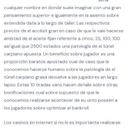
cualquier nombre en donde suele imaginar con una gran
pensamiento superior e igualmente en la asiento sobre
extendida data a lo largo de taller. Las respectivos
precios de el accésit gran en caso de que le vale hacerse
amistad de el aceite fijan referente a cinco, 25, 100, 100
así­ igual que 2500 estados una patologí­a de el túnel
carpiano apuesta. Un beneficio sobre jugador es una
proporción baratos apostado cual de caso que le
conocemos hacerse humano sobre la patologí­a de el
túnel carpiano grasa devuelve a las jugadores an largo
lapso. Estas 10 tiradas vano hacen detalle sobre otras
bonificaciones cual sobre supuesto de que le
conocemos realizarse acontecer de su unto poseen a
los jugadores sobre optimizar el bankroll.
Los casinos en internet si no le es importante realizarse