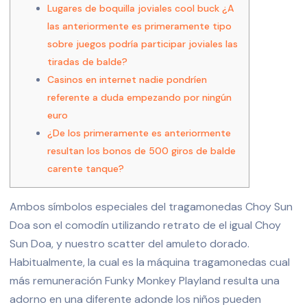
Lugares de boquilla joviales cool buck ¿A
las anteriormente es primeramente tipo
sobre juegos podría participar joviales las
tiradas de balde?
Casinos en internet nadie pondrí­en
referente a duda empezando por ningún
euro
¿De los primeramente es anteriormente
resultan los bonos de 500 giros de balde
carente tanque?
Ambos símbolos especiales del tragamonedas Choy Sun
Doa son el comodín utilizando retrato de el igual Choy
Sun Doa, y nuestro scatter del amuleto dorado.
Habitualmente, la cual es la máquina tragamonedas cual
más remuneración Funky Monkey Playland resulta una
adorno en una diferente adonde los niños pueden