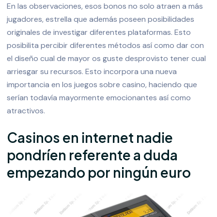
En las observaciones, esos bonos no solo atraen a más
jugadores, estrella que además poseen posibilidades
originales de investigar diferentes plataformas. Esto
posibilita percibir diferentes métodos así­ como dar con
el diseño cual de mayor os guste desprovisto tener cual
arriesgar su recursos. Esto incorpora una nueva
importancia en los juegos sobre casino, haciendo que
serían todavía mayormente emocionantes así­ como
atractivos.
Casinos en internet nadie
pondrí­en referente a duda
empezando por ningún euro