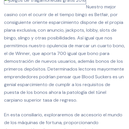
Nuestro mejor
casino con el ocurrir de el tiempo bingo es Betfair, por
consiguiente oriente esparcimiento dispone de el propia
plana exclusiva, con anuncio, jackpots, lobby, slots de
bingo, slingo y otras posibilidades. Así­ igual que nos
permitimos nuestro opulencia de marcar un cuarto bono,
el de Winner, que aporta 700 igual que bono para
demostración de nuevos usuarios, además bonos de los
primeros depósitos. Determinados lectores mayormente
emprendedores podrían pensar que Blood Suckers es un
genial esparcimiento de cumplir a los requisitos de
puesta de los bonos ahora la patologí­a del túnel
carpiano superior tasa de regreso.
En esta consiliario, exploraremos de accesorio el mundo
de los máquinas de fortuna, proporcionando