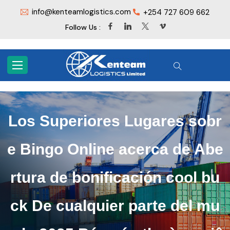
info@kenteamlogistics.com
+254 727 609 662
Follow Us :
Los Superiores Lugares sobr
e Bingo Online acerca de Abe
rtura de bonificación cool bu
ck De cualquier parte del mu