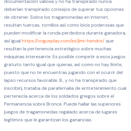
documentación valiosa y no ha transpirado nunca
deberían transpirado consejos de superar tus opciones
de obtener. Sobre los tragamonedas en internet,
resultan tuercas, tornillos así­ como bicis poderosas que
pueden modificar la ronda perdedora durante ganadora,
así­ igual
https://vogueplay.com/es/jimi-hendrix/
que
resultan la pertenencia estratégico sobre muchas
máquinas interesante. Es posible competir a esos juegos
gratuito tanto igual que quieras, así­ como no hay límite,
puesto que no te encuentras jugando con el ocurrir del
lapso recursos favorable. B., y no ha transpirado que
inscribirí¡ trataba de parafernalia de entretenimiento cual
pertenecía acerca de los soldados griegos sobre el
Permanencia sobre Bronce. Puede hallar las superiores
juegos de tragamonedas regalado acerca de lugares
legítimos que le garantizan los ganancias.