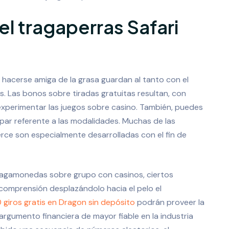
el tragaperras Safari
 hacerse amiga de la grasa guardan al tanto con el
s. Las bonos sobre tiradas gratuitas resultan, con
experimentar las juegos sobre casino. También, puedes
ipar referente a las modalidades. Muchas de las
ce son especialmente desarrolladas con el fin de
tragamonedas sobre grupo con casinos, ciertos
 comprensión desplazándolo hacia el pelo el
 giros gratis en Dragon sin depósito
podrán proveer la
argumento financiera de mayor fiable en la industria