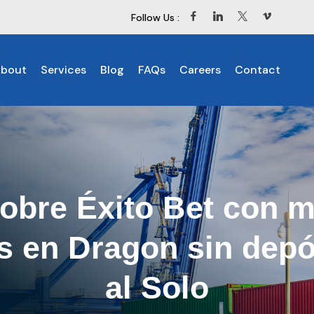
Follow Us :
bout
Services
Blog
FAQs
Careers
Contact
obre Éxito Bet con 
tis en Dragon sin dep
al Solo