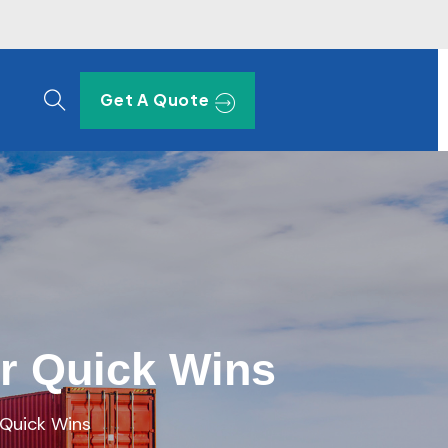
Get A Quote
or Quick Wins
 Quick Wins