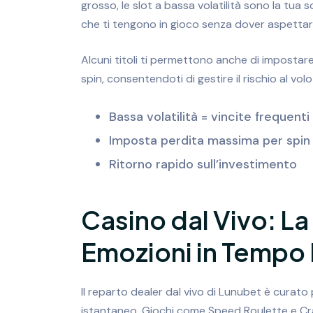
grosso, le slot a bassa volatilità sono la tua s
che ti tengono in gioco senza dover aspett
Alcuni titoli ti permettono anche di imposta
spin, consentendoti di gestire il rischio al volo
Bassa volatilità = vincite frequenti
Imposta perdita massima per spin
Ritorno rapido sull’investimento
Casino dal Vivo: La
Emozioni in Tempo
Il reparto dealer dal vivo di Lunubet è curato 
istantaneo. Giochi come Speed Roulette e Craz