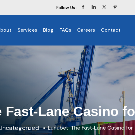
Follow Us :
bout
Services
Blog
FAQs
Careers
Contact
 Fast‑Lane Casino f
Uncategorized
Lunubet: The Fast‑Lane Casino for