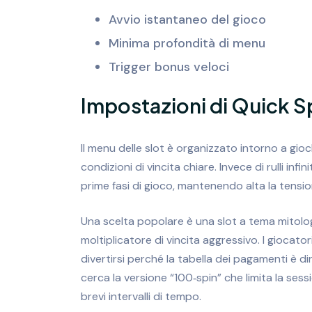
Avvio istantaneo del gioco
Minima profondità di menu
Trigger bonus veloci
Impostazioni di Quick S
Il menu delle slot è organizzato intorno a gio
condizioni di vincita chiare. Invece di rulli infi
prime fasi di gioco, mantenendo alta la tensio
Una scelta popolare è una slot a tema mitologi
moltiplicatore di vincita aggressivo. I gioca
divertirsi perché la tabella dei pagamenti è dire
cerca la versione “100‑spin” che limita la ses
brevi intervalli di tempo.