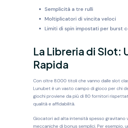
Semplicità a tre rulli
Moltiplicatori di vincita veloci
Limiti di spin impostati per burst c
La Libreria di Slot:
Rapida
Con oltre 8.000 titoli che vanno dalle slot clas
Lunubet è un vasto campo di gioco per chi de
giochi proviene da più di 80 fornitori rispett
qualità e affidabilità.
Giocatori ad alta intensità spesso gravitano 
meccaniche di bonus semplici. Per esempio, un