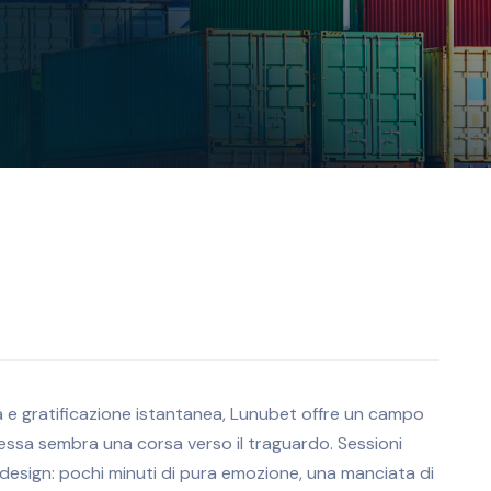
a e gratificazione istantanea, Lunubet offre un campo
messa sembra una corsa verso il traguardo. Sessioni
o design: pochi minuti di pura emozione, una manciata di