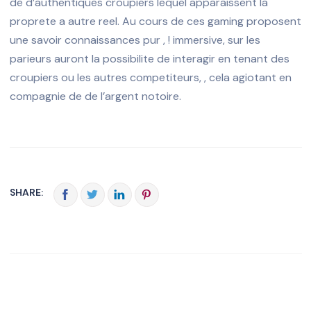
de d’authentiques croupiers lequel apparaissent la
proprete a autre reel. Au cours de ces gaming proposent
une savoir connaissances pur , ! immersive, sur les
parieurs auront la possibilite de interagir en tenant des
croupiers ou les autres competiteurs, , cela agiotant en
compagnie de de l’argent notoire.
SHARE: