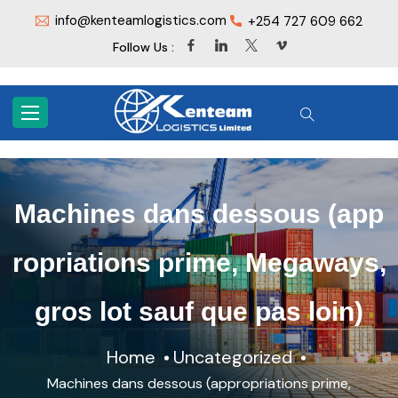
info@kenteamlogistics.com
+254 727 609 662
Follow Us :
Machines dans dessous (app
ropriations prime, Megaways,
gros lot sauf que pas loin)
Home
Uncategorized
Machines dans dessous (appropriations prime,