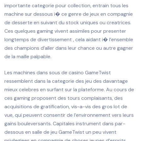
importante categorie pour collection, entrain tous les
machine sur dessous i� ce genre de jeux en compagnie
de desserte en suivant du stock uniques ou creatrices.
Ces quelques gaming vivent assimiles pour presenter
longtemps de divertissement , cela aidant i� l’ensemble
des champions d’aller dans leur chance ou autre gagner
de la maille palpable.
Les machines dans sous de casino GameTwist
ressemblent dans la categorie des jeu des davantage
mieux celebres en surfant sur la plateforme. Au cours de
ces gaming proposent des tours complaisants, des
acquisitions de gratification, vis-a-vis des gros lot de
vue, qui peuvent consentir de l’environnement vers leurs
gains bouleversants. Capitales instrument dans par-
dessous en salle de jeu GameTwist un peu vivent
privilegiees en compagnie de choses jeunes d’esprits