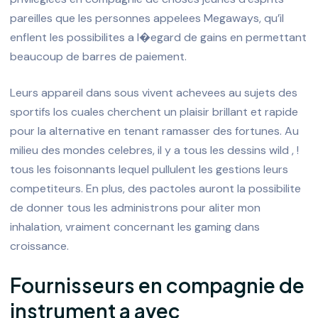
pareilles que les personnes appelees Megaways, qu’il
enflent les possibilites a l�egard de gains en permettant
beaucoup de barres de paiement.
Leurs appareil dans sous vivent achevees au sujets des
sportifs los cuales cherchent un plaisir brillant et rapide
pour la alternative en tenant ramasser des fortunes. Au
milieu des mondes celebres, il y a tous les dessins wild , !
tous les foisonnants lequel pullulent les gestions leurs
competiteurs. En plus, des pactoles auront la possibilite
de donner tous les administrons pour aliter mon
inhalation, vraiment concernant les gaming dans
croissance.
Fournisseurs en compagnie de
instrument a avec