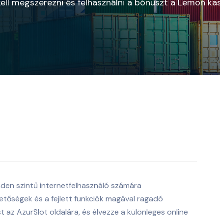
kell megszerezni és felhasználni a bónuszt a Lemon k
nden szintű internetfelhasználó számára
hetőségek és a fejlett funkciók magával ragadó
 az AzurSlot oldalára, és élvezze a különleges online