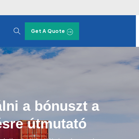
Get A Quote
lni a bónuszt a
sre útmutató