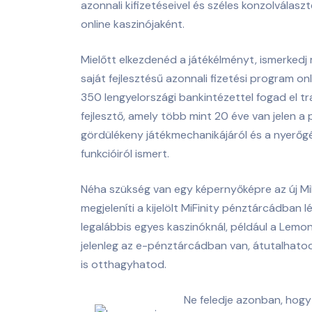
azonnali kifizetéseivel és széles konzolválas
online kaszinójaként.
Mielőtt elkezdenéd a játékélményt, ismerked
saját fejlesztésű azonnali fizetési program o
350 lengyelországi bankintézettel fogad el t
fejlesztő, amely több mint 20 éve van jelen a 
gördülékeny játékmechanikájáról és a nyerőgép
funkcióiról ismert.
Néha szükség van egy képernyőképre az új MiFi
megjeleníti a kijelölt MiFinity pénztárcádban 
legalábbis egyes kaszinóknál, például a Lemo
jelenleg az e-pénztárcádban van, átutalhato
is otthagyhatod.
Ne feledje azonban, hogy