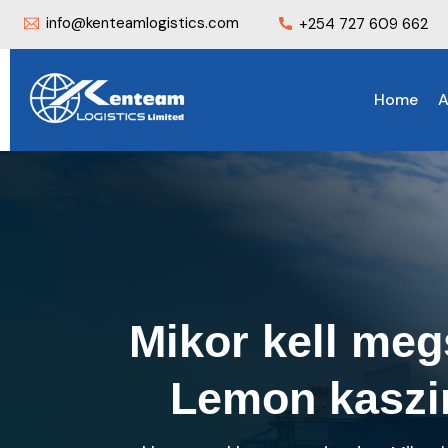
info@kenteamlogistics.com
+254 727 609 662
Home
A
Mikor kell meg
Lemon kaszi