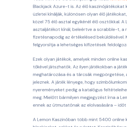
Blackjack Azure-t is. Az élő kaszinójátékokat 
üzletei kínálják, különösen olyan élő játékokat,
közel 75 élő asztal egyikénél élő osztókkal. 
asztaljátékot kínál, beleértve a scrabble-t, a 
fizetésnapodig az értékelésed beküldésével. K
felgyorsítja a lehetséges kifizetések feldolgoz
Ezek olyan játékok, amelyek minden online ka
tőkével játszhatók. Az ilyen játékokban a játék
meghatározása és a tárcsák megpörgetése, a
jeleznek. A játék lényege, hogy szimbólumkomb
nyereményeket pedig a katalógus feltételeihe
meg. Mielőtt bármilyen megjegyzést írna a Le
ennek az útmutatónak az elolvasására – időt
A Lemon Kaszinóban több mint 5400 online ka