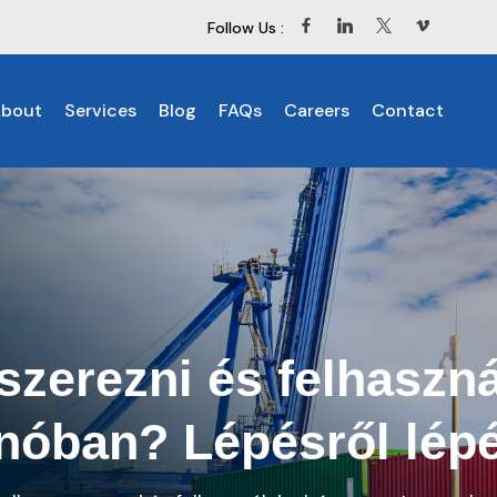
Follow Us :
bout
Services
Blog
FAQs
Careers
Contact
szerezni és felhaszná
nóban? Lépésről lépé