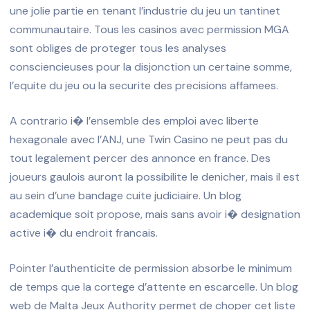
une jolie partie en tenant l’industrie du jeu un tantinet
communautaire. Tous les casinos avec permission MGA
sont obliges de proteger tous les analyses
consciencieuses pour la disjonction un certaine somme,
l’equite du jeu ou la securite des precisions affamees.
A contrario i� l’ensemble des emploi avec liberte
hexagonale avec l’ANJ, une Twin Casino ne peut pas du
tout legalement percer des annonce en france. Des
joueurs gaulois auront la possibilite le denicher, mais il est
au sein d’une bandage cuite judiciaire. Un blog
academique soit propose, mais sans avoir i� designation
active i� du endroit francais.
Pointer l’authenticite de permission absorbe le minimum
de temps que la cortege d’attente en escarcelle. Un blog
web de Malta Jeux Authority permet de choper cet liste