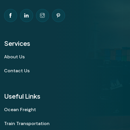
Services
About Us
Contact Us
Useful Links
Ocean Freight
Train Transportation