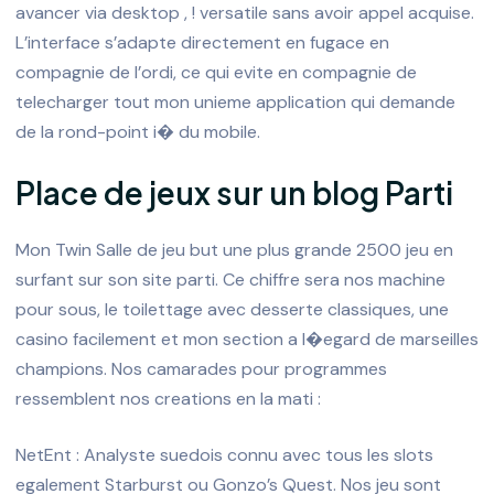
avancer via desktop , ! versatile sans avoir appel acquise.
L’interface s’adapte directement en fugace en
compagnie de l’ordi, ce qui evite en compagnie de
telecharger tout mon unieme application qui demande
de la rond-point i� du mobile.
Place de jeux sur un blog Parti
Mon Twin Salle de jeu but une plus grande 2500 jeu en
surfant sur son site parti. Ce chiffre sera nos machine
pour sous, le toilettage avec desserte classiques, une
casino facilement et mon section a l�egard de marseilles
champions. Nos camarades pour programmes
ressemblent nos creations en la mati :
NetEnt : Analyste suedois connu avec tous les slots
egalement Starburst ou Gonzo’s Quest. Nos jeu sont