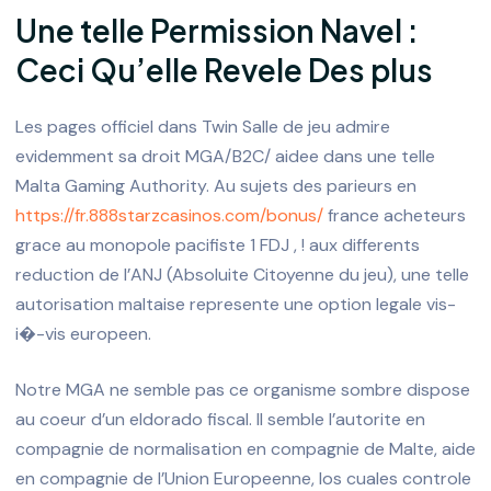
Une telle Permission Navel :
Ceci Qu’elle Revele Des plus
Les pages officiel dans Twin Salle de jeu admire
evidemment sa droit MGA/B2C/ aidee dans une telle
Malta Gaming Authority. Au sujets des parieurs en
https://fr.888starzcasinos.com/bonus/
france acheteurs
grace au monopole pacifiste 1 FDJ , ! aux differents
reduction de l’ANJ (Absoluite Citoyenne du jeu), une telle
autorisation maltaise represente une option legale vis-
i�-vis europeen.
Notre MGA ne semble pas ce organisme sombre dispose
au coeur d’un eldorado fiscal. Il semble l’autorite en
compagnie de normalisation en compagnie de Malte, aide
en compagnie de l’Union Europeenne, los cuales controle