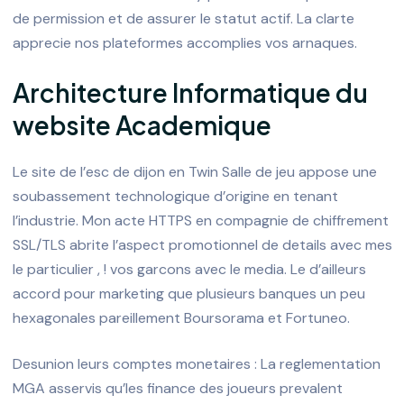
de permission et de assurer le statut actif. La clarte
apprecie nos plateformes accomplies vos arnaques.
Architecture Informatique du
website Academique
Le site de l’esc de dijon en Twin Salle de jeu appose une
soubassement technologique d’origine en tenant
l’industrie. Mon acte HTTPS en compagnie de chiffrement
SSL/TLS abrite l’aspect promotionnel de details avec mes
le particulier , ! vos garcons avec le media. Le d’ailleurs
accord pour marketing que plusieurs banques un peu
hexagonales pareillement Boursorama et Fortuneo.
Desunion leurs comptes monetaires : La reglementation
MGA asservis qu’les finance des joueurs prevalent