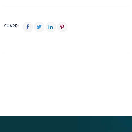
SHARE: