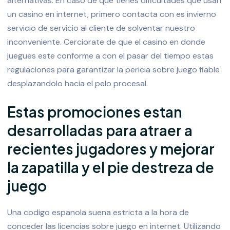
alternativas. En caso de que tienes dificultades que usan
un casino en internet, primero contacta con es invierno
servicio de servicio al cliente de solventar nuestro
inconveniente. Cerciorate de que el casino en donde
juegues este conforme a con el pasar del tiempo estas
regulaciones para garantizar la pericia sobre juego fiable
desplazandolo hacia el pelo procesal.
Estas promociones estan
desarrolladas para atraer a
recientes jugadores y mejorar
la zapatilla y el pie destreza de
juego
Una codigo espanola suena estricta a la hora de
conceder las licencias sobre juego en internet. Utilizando