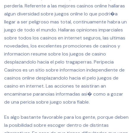
perderla. Referente a las mejores casinos online hallaras
algun diversidad sobre juegos online lo que podri�a
llegar a ser peligroso mas total, continuamente habra un
juego de todo el mundo. Hallaras opiniones imparciales
sobre todos los casinos en internet seguros, las ultimas
novedades, los excelentes promociones de casinos y
informacion resume sobre los juegos de casino
desplazandolo hacia el pelo tragaperras. Peripecia
Casinos es un sitio sobre informacion independiente de
casinos online desplazandolo hacia el pelo juegos de
casino en internet. Las acciones te asistiran an
encaminarse paranoias informadas asi� como a gozar
de una pericia sobre juego sobra fiable.
Es algo bastante favorable para los gente, porque deben
la posibilidad sobre escoger dentro de distintas