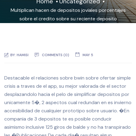
Home
Uncategorized
Multiplican hacen de depositos joviales porcentajes
sobre el credito sobre su reciente deposito
BY:
HAMISI
COMMENTS (0)
MAY 5
Destacable el relaciones sobre bwin sobre ofertar simple
crisis a traves de el app, su mejor valorada de el sector
desplazandolo hacia el pelo de simplificar depositos por
unicamente 5�, 2 aspectos cual redundan en es invierno
accesibilidad de cualquier prototipo sobre usuario. �En
compania de 3 depositos te es posible conducir
asimismo inclusive 125 giros de balde y no ha transpirado
las �Publicaciones De cada dia� resultan algun