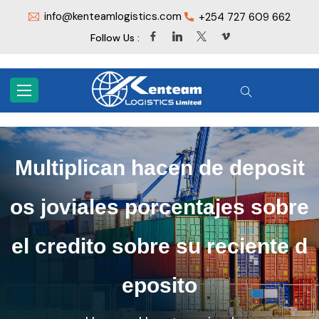
info@kenteamlogistics.com
+254 727 609 662
Follow Us :
Multiplican hacen de deposit
os joviales porcentajes sobre
el credito sobre su reciente d
eposito