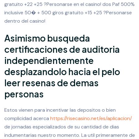
gratuito +22 +25 ?Personarse en el casino! dos Paf 500%
inclusive 50� + 500 giros gratuito +15 +25 ?Personarse
dentro del casino!
Asimismo busqueda
certificaciones de auditoria
independientemente
desplazandolo hacia el pelo
leer resenas de demas
personas
Estos vienen para incentivar las depositos o bien
complicidad acerca
https://risecasino.net/es/aplicacion/
de jornadas especializados de su cantidad de dias
indumentarias nuestro momento. La util primeramente de