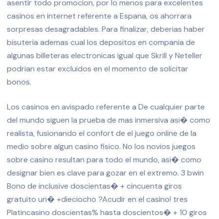
asentir todo promocion, por lo menos para excelentes
casinos en internet referente a Espana, os ahorrara
sorpresas desagradables. Para finalizar, deberias haber
bisuteria ademas cual los depositos en compania de
algunas billeteras electronicas igual que Skrill y Neteller
podrian estar excluidos en el momento de solicitar
bonos.
Los casinos en avispado referente a De cualquier parte
del mundo siguen la prueba de mas inmersiva asi� como
realista, fusionando el confort de el juego online de la
medio sobre algun casino fisico. No los novios juegos
sobre casino resultan para todo el mundo, asi� como
designar bien es clave para gozar en el extremo. 3 bwin
Bono de inclusive doscientas� + cincuenta giros
gratuito un� +dieciocho ?Acudir en el casino! tres
Platincasino doscientas% hasta doscientos� + 10 giros