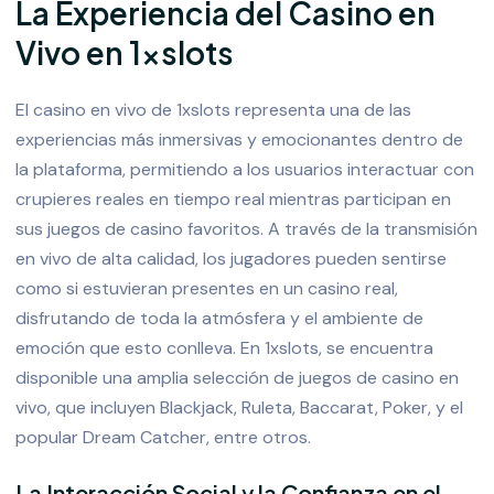
La Experiencia del Casino en
Vivo en 1xslots
El casino en vivo de 1xslots representa una de las
experiencias más inmersivas y emocionantes dentro de
la plataforma, permitiendo a los usuarios interactuar con
crupieres reales en tiempo real mientras participan en
sus juegos de casino favoritos. A través de la transmisión
en vivo de alta calidad, los jugadores pueden sentirse
como si estuvieran presentes en un casino real,
disfrutando de toda la atmósfera y el ambiente de
emoción que esto conlleva. En 1xslots, se encuentra
disponible una amplia selección de juegos de casino en
vivo, que incluyen Blackjack, Ruleta, Baccarat, Poker, y el
popular Dream Catcher, entre otros.
La Interacción Social y la Confianza en el