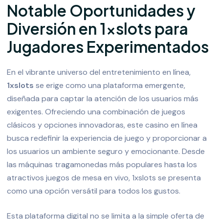
Notable Oportunidades y
Diversión en 1xslots para
Jugadores Experimentados
En el vibrante universo del entretenimiento en línea,
1xslots
se erige como una plataforma emergente,
diseñada para captar la atención de los usuarios más
exigentes. Ofreciendo una combinación de juegos
clásicos y opciones innovadoras, este casino en línea
busca redefinir la experiencia de juego y proporcionar a
los usuarios un ambiente seguro y emocionante. Desde
las máquinas tragamonedas más populares hasta los
atractivos juegos de mesa en vivo, 1xslots se presenta
como una opción versátil para todos los gustos.
Esta plataforma digital no se limita a la simple oferta de