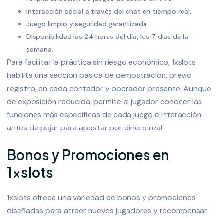
Interacción social a través del chat en tiempo real.
Juego limpio y seguridad garantizada.
Disponibilidad las 24 horas del día, los 7 días de la
semana.
Para facilitar la práctica sin riesgo económico, 1xslots
habilita una sección básica de demostración, previo
registro, en cada contador y operador presente. Aunque
de exposición reducida, permite al jugador conocer las
funciones más específicas de cada juego e interacción
antes de pujar para apostar por dinero real.
Bonos y Promociones en
1xslots
1xslots ofrece una variedad de bonos y promociones
diseñadas para atraer nuevos jugadores y recompensar