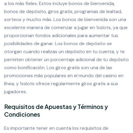
a los más fieles. Estos incluye bonos de bienvenida,
bonos de depósito, giros gratis, programas de lealtad,
sorteos y mucho más. Los bonos de bienvenida son una
excelente manera de comenzar a jugar en 1xslots, ya que
proporcionan fondos adicionales para aumentar tus
posibilidades de ganar. Los bonos de depósito se
otorgan cuando realizas un depósito en tu cuenta, y te
permiten obtener un porcentaje adicional de tu depósito
como bonificación. Los giros gratis son una de las
promociones más populares en el mundo del casino en
línea, y 1xslots ofrece regularmente giros gratis a sus
jugadores.
Requisitos de Apuestas y Términos y
Condiciones
Es importante tener en cuenta los requisitos de