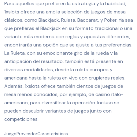
Para aquellos que prefieren la estrategia y la habilidad,
1xslots ofrece una amplia selección de juegos de mesa
clásicos, como Blackjack, Ruleta, Baccarat, y Poker. Ya sea
que prefieras el Blackjack en su formato tradicional o una
variante más moderna con reglas y apuestas diferentes,
encontrarás una opción que se ajuste a tus preferencias.
La Ruleta, con su emocionante giro de la rueda y la
anticipación del resultado, también está presente en
diversas modalidades, desde la ruleta europea y
americana hasta la ruleta en vivo con crupieres reales.
Además, 1xslots ofrece también cientos de juegos de
mesa menos conocidos, por ejemplo, de casino ítalo-
americano, para diversificar la operación. Incluso se
pueden descubrir variantes de juegos junto con
competiciones.
JuegoProveedorCaracterísticas