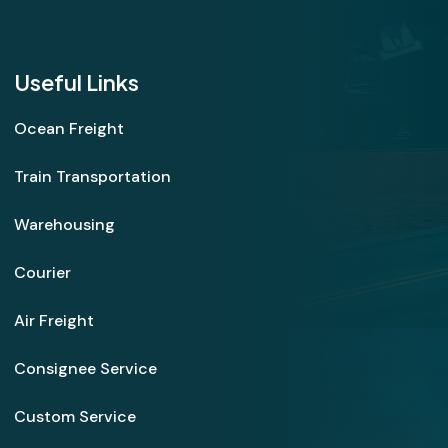
Useful Links
Ocean Freight
Train Transportation
Warehousing
Courier
Air Freight
Consignee Service
Custom Service