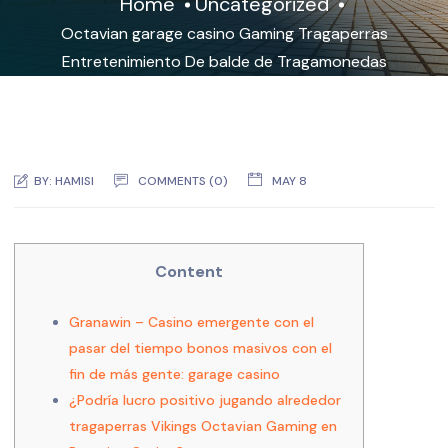
Home
Uncategorized
Octavian garage casino Gaming Tragaperras
Entretenimiento De balde de Tragamonedas
BY:
HAMISI
COMMENTS (0)
MAY 8
Content
Granawin – Casino emergente con el
pasar del tiempo bonos masivos con el
fin de más gente: garage casino
¿Podría lucro positivo jugando alrededor
tragaperras Vikings Octavian Gaming en