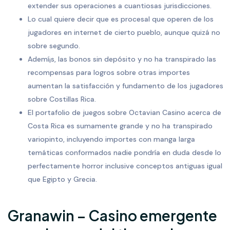
extender sus operaciones a cuantiosas jurisdicciones.
Lo cual quiere decir que es procesal que operen de los
jugadores en internet de cierto pueblo, aunque quizá no
sobre segundo.
Ademí¡s, las bonos sin depósito y no ha transpirado las
recompensas para logros sobre otras importes
aumentan la satisfacción y fundamento de los jugadores
sobre Costillas Rica.
El portafolio de juegos sobre Octavian Casino acerca de
Costa Rica es sumamente grande y no ha transpirado
variopinto, incluyendo importes con manga larga
temáticas conformados nadie pondrí­a en duda desde lo
perfectamente horror inclusive conceptos antiguas igual
que Egipto y Grecia.
Granawin – Casino emergente