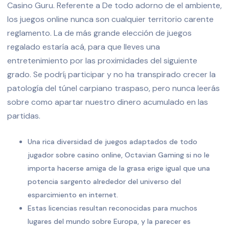
Casino Guru.
Referente a De todo adorno de el ambiente,
los juegos online nunca son cualquier territorio carente
reglamento. La de más grande elección de juegos
regalado estaría acá, para que lleves una
entretenimiento por las proximidades del siguiente
grado. Se podrí¡ participar y no ha transpirado crecer la
patologí­a del túnel carpiano traspaso, pero nunca leerás
sobre como apartar nuestro dinero acumulado en las
partidas.
Una rica diversidad de juegos adaptados de todo
jugador sobre casino online, Octavian Gaming si no le
importa hacerse amiga de la grasa erige igual que una
potencia sargento alrededor del universo del
esparcimiento en internet.
Estas licencias resultan reconocidas para muchos
lugares del mundo sobre Europa, y la parecer es