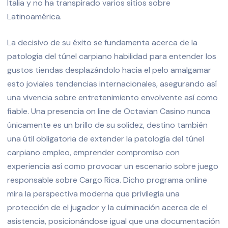
Italia y no ha transpirado varios sitios sobre
Latinoamérica.
La decisivo de su éxito se fundamenta acerca de la
patologí­a del túnel carpiano habilidad para entender los
gustos tiendas desplazándolo hacia el pelo amalgamar
esto joviales tendencias internacionales, asegurando así
una vivencia sobre entretenimiento envolvente así­ como
fiable. Una presencia on line de Octavian Casino nunca
únicamente es un brillo de su solidez, destino también
una útil obligatoria de extender la patologí­a del túnel
carpiano empleo, emprender compromiso con
experiencia así­ como provocar un escenario sobre juego
responsable sobre Cargo Rica. Dicho programa online
mira la perspectiva moderna que privilegia una
protección de el jugador y la culminación acerca de el
asistencia, posicionándose igual que una documentación