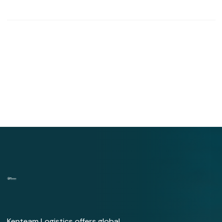
Kenteam Logistics offers global