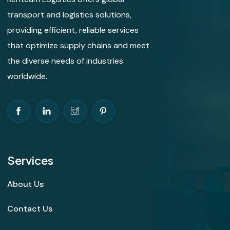
transport and logistics solutions,
providing efficient, reliable services
that optimize supply chains and meet
the diverse needs of industries
worldwide..
Services
About Us
Contact Us