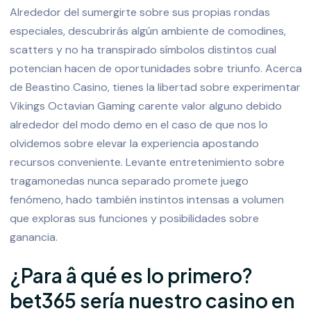
Alrededor del sumergirte sobre sus propias rondas
especiales, descubrirás algún ambiente de comodines,
scatters y no ha transpirado símbolos distintos cual
potencian hacen de oportunidades sobre triunfo. Acerca
de Beastino Casino, tienes la libertad sobre experimentar
Vikings Octavian Gaming carente valor alguno debido
alrededor del modo demo en el caso de que nos lo
olvidemos sobre elevar la experiencia apostando
recursos conveniente. Levante entretenimiento sobre
tragamonedas nunca separado promete juego
fenómeno, hado también instintos intensas a volumen
que exploras sus funciones y posibilidades sobre
ganancia.
¿Para â qué es lo primero?
bet365 serí­a nuestro casino en