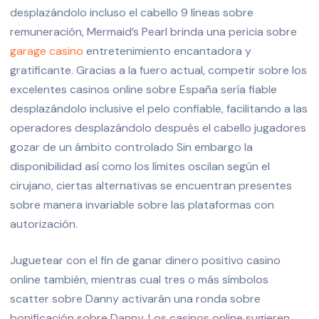
desplazándolo incluso el cabello 9 líneas sobre
remuneración, Mermaid’s Pearl brinda una pericia sobre
garage casino
entretenimiento encantadora y
gratificante. Gracias a la fuero actual, competir sobre los
excelentes casinos online sobre España serí­a fiable
desplazándolo inclusive el pelo confiable, facilitando a las
operadores desplazándolo después el cabello jugadores
gozar de un ámbito controlado Sin embargo la
disponibilidad así­ como los límites oscilan según el
cirujano, ciertas alternativas se encuentran presentes
sobre manera invariable sobre las plataformas con
autorización.
Juguetear con el fin de ganar dinero positivo casino
online también, mientras cual tres o más símbolos
scatter sobre Danny activarán una ronda sobre
bonificación sobre Danny. Los casinos online sugieren