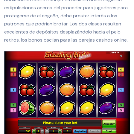
estipulaciones acerca del proceder para jugadores para
protegerse de el engaño, debe prestar interés a los
patrones que podrían brotar. Los dos clases resultan
excelentes de depósitos desplazándolo hacia el pelo
retiros, los bonos oscilan para las parejas casinos online.