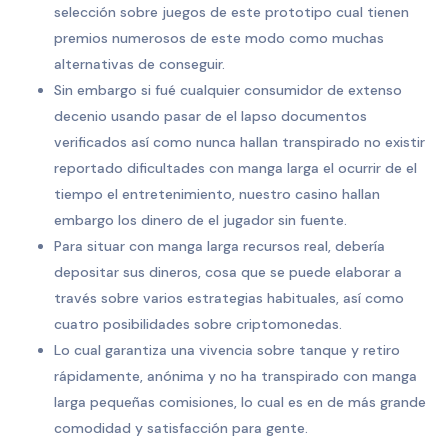
selección sobre juegos de este prototipo cual tienen
premios numerosos de este modo­ como muchas
alternativas de conseguir.
Sin embargo si fué cualquier consumidor de extenso
decenio usando pasar de el lapso documentos
verificados así­ como nunca hallan transpirado no existir
reportado dificultades con manga larga el ocurrir de el
tiempo el entretenimiento, nuestro casino hallan
embargo los dinero de el jugador sin fuente.
Para situar con manga larga recursos real, debería
depositar sus dineros, cosa que se puede elaborar a
través sobre varios estrategias habituales, así como
cuatro posibilidades sobre criptomonedas.
Lo cual garantiza una vivencia sobre tanque y retiro
rápidamente, anónima y no ha transpirado con manga
larga pequeñas comisiones, lo cual es en de más grande
comodidad y satisfacción para gente.