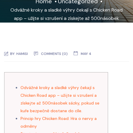
Home
Uncategorized
Odvážné kroky a sladké výhry čekají s Chicken Road
app – užijte si vzrušení a získejte až 500násobek
BY:
HAMISI
COMMENTS (0)
MAY 4
Odvážné kroky a sladké výhry čekají s
Chicken Road app – užijte si vzrušení a
získejte až 500násobek sázky, pokud se
kuře bezpečně dostane do cíle.
Princip hry Chicken Road: Hra o nervy a
odměny