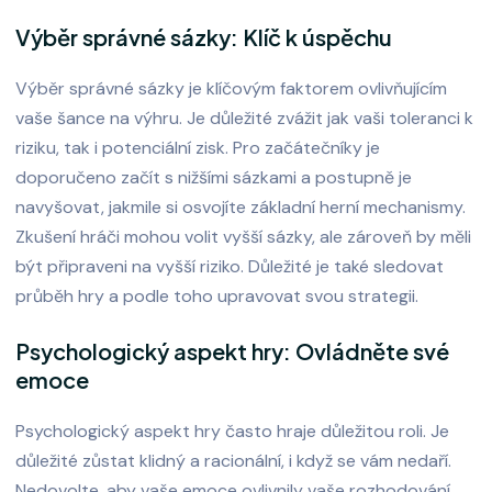
Výběr správné sázky: Klíč k úspěchu
Výběr správné sázky je klíčovým faktorem ovlivňujícím
vaše šance na výhru. Je důležité zvážit jak vaši toleranci k
riziku, tak i potenciální zisk. Pro začátečníky je
doporučeno začít s nižšími sázkami a postupně je
navyšovat, jakmile si osvojíte základní herní mechanismy.
Zkušení hráči mohou volit vyšší sázky, ale zároveň by měli
být připraveni na vyšší riziko. Důležité je také sledovat
průběh hry a podle toho upravovat svou strategii.
Psychologický aspekt hry: Ovládněte své
emoce
Psychologický aspekt hry často hraje důležitou roli. Je
důležité zůstat klidný a racionální, i když se vám nedaří.
Nedovolte, aby vaše emoce ovlivnily vaše rozhodování.