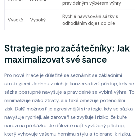
pravidelným výběrem výhry
Rychlé navyšování sázky s
Vysoké
Vysoký
odhodláním dojet do cíle
Strategie pro začátečníky: Jak
maximalizovat své šance
Pro nové hráče je důležité se seznámit se základními
strategiemi. Jednou z nich je konzervativní přístup, kdy se
sázka postupně navyšuje a pravidelně se vybírá výhra. To
minimalizuje riziko ztráty, ale také omezuje potenciální
zisk. Další možností je agresivnější strategie, kdy se sázka
navyšuje rychleji, ale zároveň se zvyšuje i riziko, že kuře
narazí na překážku. Je důležité najít vyvážený přístup,
který vyhovuje vašemu hernímu stylu a toleranci k riziku.