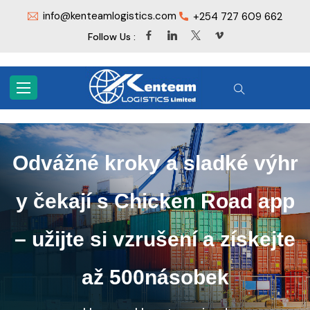
info@kenteamlogistics.com
+254 727 609 662
Follow Us :
Odvážné kroky a sladké výhr
y čekají s Chicken Road app
– užijte si vzrušení a získejte
až 500násobek