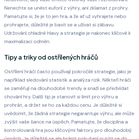
Nenechte se unést euforií z výhry, ani zklamat z prohry.
Pamatujte si, že je to jen hra, a že ať už vyhrajete nebo
prohrajete, důležité je bavit se a užívat si zábavu.
Udržování chladné hlavy a strategie je nakonec klíčové k
maximalizaci odměn.
Tipy a triky od ostřílených hráčů
Ostřílení hráči často používají pokročilé strategie, jako je
například sledování statistik a analýza rizik. Někteří hráči
se zaměřují na dlouhodobé trendy a snaží se předvídat
chování hry. Další tip je stanovit si limit pro výhru a
prohrát, a držet se ho za každou cenu. Je důležité si
uvědomit, že žádná strategie negarantuje výhru, ale může
zvýšit vaše šance na úspěch. Pamatujte, že disciplína a
kontrolovaná hra jsou klíčovými faktory pro dlouhodobý
úspěch. Je důležité se ale bránit pokušení pustit se do