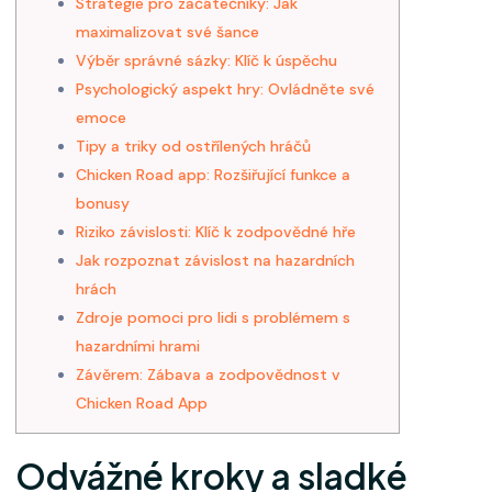
Strategie pro začátečníky: Jak
maximalizovat své šance
Výběr správné sázky: Klíč k úspěchu
Psychologický aspekt hry: Ovládněte své
emoce
Tipy a triky od ostřílených hráčů
Chicken Road app: Rozšiřující funkce a
bonusy
Riziko závislosti: Klíč k zodpovědné hře
Jak rozpoznat závislost na hazardních
hrách
Zdroje pomoci pro lidi s problémem s
hazardními hrami
Závěrem: Zábava a zodpovědnost v
Chicken Road App
Odvážné kroky a sladké