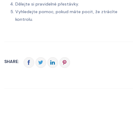
Dělejte si pravidelné přestávky.
Vyhledejte pomoc, pokud máte pocit, že ztrácíte
kontrolu.
SHARE: