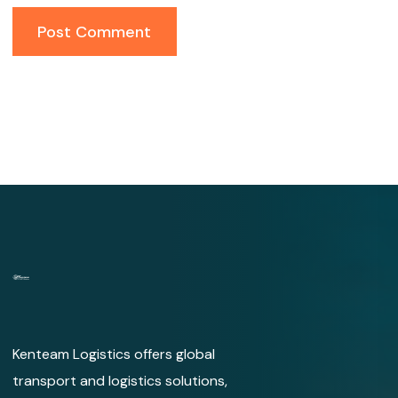
Kenteam Logistics offers global
transport and logistics solutions,