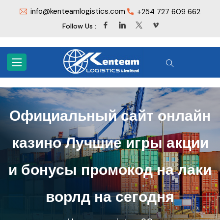
info@kenteamlogistics.com
+254 727 609 662
Follow Us :
Официальный сайт онлайн
казино Лучшие игры акции
и бонусы промокод на лаки
ворлд на сегодня