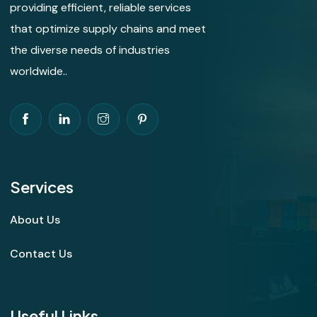
providing efficient, reliable services
that optimize supply chains and meet
the diverse needs of industries
worldwide..
Services
About Us
Contact Us
Useful Links