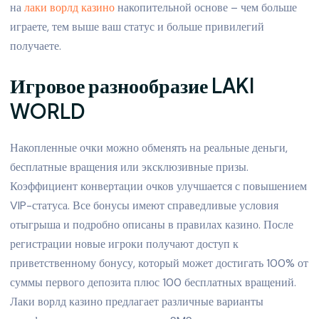
на
лаки ворлд казино
накопительной основе – чем больше
играете, тем выше ваш статус и больше привилегий
получаете.
Игровое разнообразие LAKI
WORLD
Накопленные очки можно обменять на реальные деньги,
бесплатные вращения или эксклюзивные призы.
Коэффициент конвертации очков улучшается с повышением
VIP-статуса. Все бонусы имеют справедливые условия
отыгрыша и подробно описаны в правилах казино. После
регистрации новые игроки получают доступ к
приветственному бонусу, который может достигать 100% от
суммы первого депозита плюс 100 бесплатных вращений.
Лаки ворлд казино предлагает различные варианты