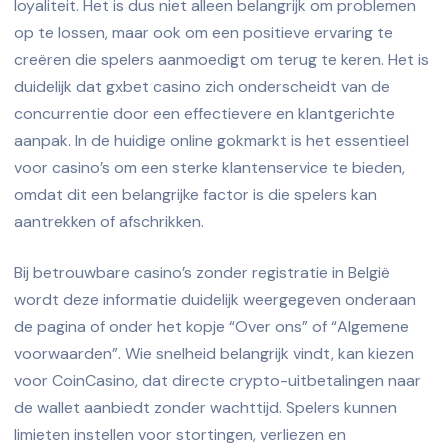
loyaliteit. Het is dus niet alleen belangrijk om problemen
op te lossen, maar ook om een positieve ervaring te
creëren die spelers aanmoedigt om terug te keren. Het is
duidelijk dat gxbet casino zich onderscheidt van de
concurrentie door een effectievere en klantgerichte
aanpak. In de huidige online gokmarkt is het essentieel
voor casino’s om een sterke klantenservice te bieden,
omdat dit een belangrijke factor is die spelers kan
aantrekken of afschrikken.
Bij betrouwbare casino’s zonder registratie in België
wordt deze informatie duidelijk weergegeven onderaan
de pagina of onder het kopje “Over ons” of “Algemene
voorwaarden”. Wie snelheid belangrijk vindt, kan kiezen
voor CoinCasino, dat directe crypto-uitbetalingen naar
de wallet aanbiedt zonder wachttijd. Spelers kunnen
limieten instellen voor stortingen, verliezen en