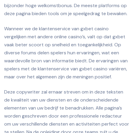
bijzonder hoge welkomstbonus. De meeste platforms op
deze pagina bieden tools om je speelgedrag te bewaken.
Wanneer we de klantenservice van gxbet casino
vergelijken met andere online casino’s, valt op dat gxbet
vaak beter scoort op snelheid en toegankelijkheid. Op
diverse forums delen spelers hun ervaringen, wat een
waardevolle bron van informatie biedt. De ervaringen van
spelers met de klantenservice van gxbet casino variëren,
maar over het algemeen zijn de meningen positief.
Deze copywriter zal ernaar streven om in deze teksten
de kwaliteit van uw diensten en de onderscheidende
elementen van uw bedrijf te benadrukken. Alle pagina’s
worden geschreven door een professionele redacteur
om uw verschillende diensten en activiteiten perfect voor
te stellen. Na de opleiding door onze teams zult u de