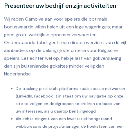
Presenteer uw bedrijf en zijn activiteiten
Wij raden Gambiva aan voor spelers die optimale
bonuswaarde willen halen uit een lage wageringeis, maar
geen grote wekelijkse opnames verwachten.
Onderstaande tabel geeft een direct overzicht van de vijf
aanbieders op de belangrijkste criteria voor Belgische
spelers. Let echter wel op, heb je last van gokverslaving
dan zijn buitenlandse goksites minder veilig dan
Nederlandse.
De tracking pixel stelt platforms zoals sociale netwerken
(LinkedIn, Facebook…) in staat om uw navigatie op onze
site te volgen en doelgroepen te creëren op basis van
uw interesses, als u daarop bent ingelogd.
Als echte dirigent van een kwalitatief hoogstaand
webbureau is de projectmanager de hoeksteen van een