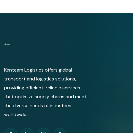
Kenteam Logistics offers global
transport and logistics solutions,
providing efficient, reliable services
that optimize supply chains and meet
the diverse needs of industries
worldwide..