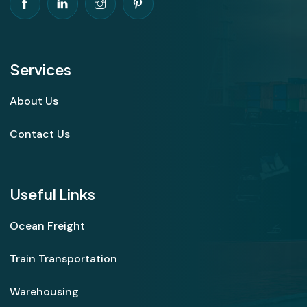
Services
About Us
Contact Us
Useful Links
Ocean Freight
Train Transportation
Warehousing