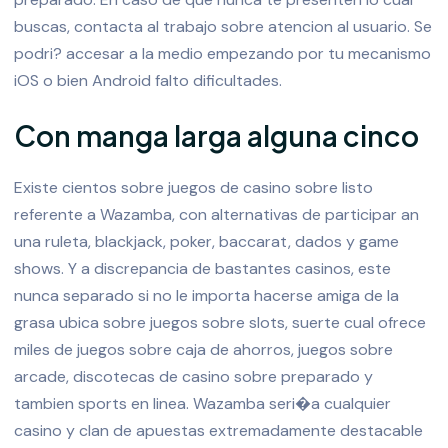
buscas, contacta al trabajo sobre atencion al usuario. Se
podri? accesar a la medio empezando por tu mecanismo
iOS o bien Android falto dificultades.
Con manga larga alguna cinco
Existe cientos sobre juegos de casino sobre listo
referente a Wazamba, con alternativas de participar an
una ruleta, blackjack, poker, baccarat, dados y game
shows. Y a discrepancia de bastantes casinos, este
nunca separado si no le importa hacerse amiga de la
grasa ubica sobre juegos sobre slots, suerte cual ofrece
miles de juegos sobre caja de ahorros, juegos sobre
arcade, discotecas de casino sobre preparado y
tambien sports en linea. Wazamba seri�a cualquier
casino y clan de apuestas extremadamente destacable