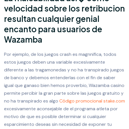
velocidad sobre los retribucion
resultan cualquier genial
encanto para usuarios de
Wazamba
Por ejemplo, de los juegos crash es magnnifica, todos
estos juegos deben una variable excesivamente
diferente a las tragamonedas y no ha transpirado juegos
de banco y debemos entenderlas con el fin de saber
igual que ganaso bien hemos proverbio, Wazamba casino
permite percibir la gran parte sobre las juegos gratuito y
no ha transpirado es algo
Código promocional stake.com
excesivamente aconsejable de el programa atleta por
motivo de que es posible determinar si cualquier
esparcimiento deseas sin necesidad de exponer tu