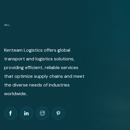
Kenteam Logistics offers global
transport and logistics solutions,
providing efficient, reliable services
that optimize supply chains and meet
the diverse needs of industries
worldwide..