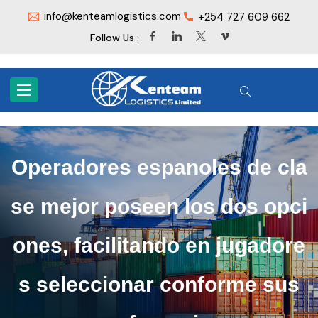
info@kenteamlogistics.com
+254 727 609 662
Follow Us :
Operadores espanoles de cla
se mejor poseen los dos opci
ones, facilitando en jugadore
s seleccionar conforme sus