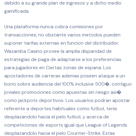
debido a su grande plan de ingresos y a dicho medio
gamificada.
Una plataforma nunca cobra comisiones por
transacciones, no obstante varios metodos pueden
suponer tarifas externas en funcion del distribuidor.
Wazamba Casino provee la amplia disparidad de
estrategias de paga de adaptarse a los preferencias
para jugadores en Ciertas zonas de espana. Los
apostadores de carreras ademas poseen ataque a un
bono sobre audiencia del 100% inclusive 500�, contiguo
joviales promociones como apuestas sin riesgo asi�
como jackpots deportivos. Los usuarios podran apostar
referente a deportes habituales como futbol, tenis
desplazandolo hacia el pelo futbol, y acerca de
competiciones de esports igual que League of Legends
desplazandolo hacia el pelo Counter-Strike. Estas