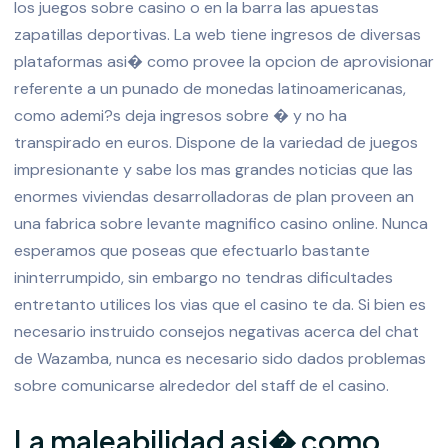
los juegos sobre casino o en la barra las apuestas
zapatillas deportivas. La web tiene ingresos de diversas
plataformas asi� como provee la opcion de aprovisionar
referente a un punado de monedas latinoamericanas,
como ademi?s deja ingresos sobre � y no ha
transpirado en euros. Dispone de la variedad de juegos
impresionante y sabe los mas grandes noticias que las
enormes viviendas desarrolladoras de plan proveen an
una fabrica sobre levante magnifico casino online. Nunca
esperamos que poseas que efectuarlo bastante
ininterrumpido, sin embargo no tendras dificultades
entretanto utilices los vias que el casino te da. Si bien es
necesario instruido consejos negativas acerca del chat
de Wazamba, nunca es necesario sido dados problemas
sobre comunicarse alrededor del staff de el casino.
La maleabilidad asi� como