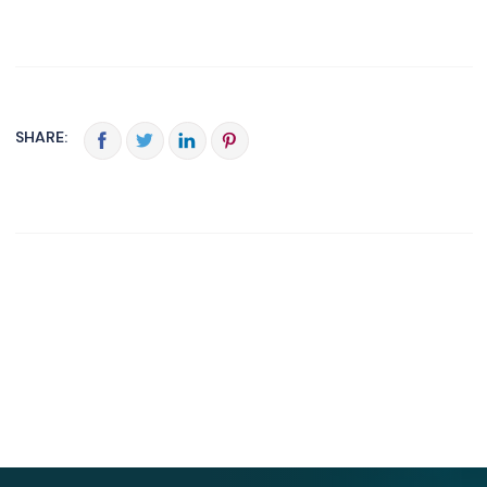
SHARE: