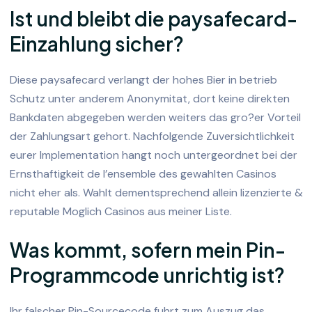
Ist und bleibt die paysafecard-
Einzahlung sicher?
Diese paysafecard verlangt der hohes Bier in betrieb
Schutz unter anderem Anonymitat, dort keine direkten
Bankdaten abgegeben werden weiters das gro?er Vorteil
der Zahlungsart gehort. Nachfolgende Zuversichtlichkeit
eurer Implementation hangt noch untergeordnet bei der
Ernsthaftigkeit de l’ensemble des gewahlten Casinos
nicht eher als. Wahlt dementsprechend allein lizenzierte &
reputable Moglich Casinos aus meiner Liste.
Was kommt, sofern mein Pin-
Programmcode unrichtig ist?
Ihr falscher Pin-Sourcecode fuhrt zum Auszug das