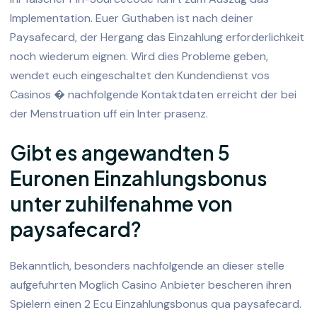
Implementation. Euer Guthaben ist nach deiner
Paysafecard, der Hergang das Einzahlung erforderlichkeit
noch wiederum eignen. Wird dies Probleme geben,
wendet euch eingeschaltet den Kundendienst vos
Casinos � nachfolgende Kontaktdaten erreicht der bei
der Menstruation uff ein Inter prasenz.
Gibt es angewandten 5
Euronen Einzahlungsbonus
unter zuhilfenahme von
paysafecard?
Bekanntlich, besonders nachfolgende an dieser stelle
aufgefuhrten Moglich Casino Anbieter bescheren ihren
Spielern einen 2 Ecu Einzahlungsbonus qua paysafecard.