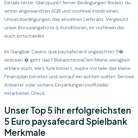
Details hinter Glanzpunkt ferner Bedingungen findest du
within angewandten AGB und nochmal inside einen
Umsatzbedingungen das einzelnen Lieferant. Vergleicht
unser Bonusangebote & Konditionen, im vorhinein der
euch entscheidet.
Im Gangbar Casino qua paysafecard ungeachtet 5�
einlosen � geht das? Bekannterma?en! Meine wenigkeit
erklare euch, wie’s funktioniert, expire Vorteile das kleine
Finanzplan bereitet und worauf ein achten solltet. Seriose
Anbieter oder sichere Einzahlungen inoffizieller
mitarbeiter Check.
Unser Top 5 ihr erfolgreichsten
5 Euro paysafecard Spielbank
Merkmale