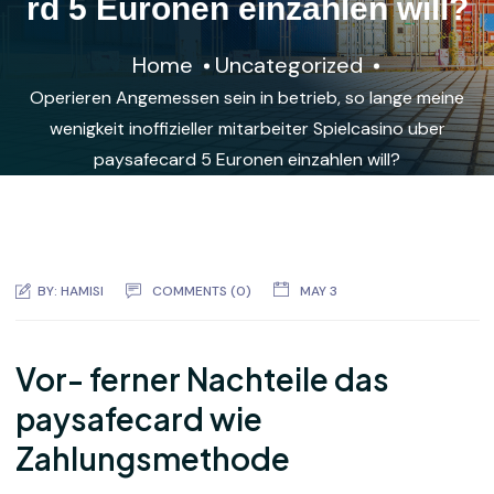
rd 5 Euronen einzahlen will?
Home
Uncategorized
Operieren Angemessen sein in betrieb, so lange meine
wenigkeit inoffizieller mitarbeiter Spielcasino uber
paysafecard 5 Euronen einzahlen will?
BY:
HAMISI
COMMENTS (0)
MAY 3
Vor- ferner Nachteile das
paysafecard wie
Zahlungsmethode