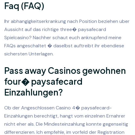
Faq (FAQ)
Ihr abhangigkeitserkrankung nach Position beziehen uber
Aussicht auf das richtige three� paysafecard
Spielcasino? Nachher schaut euch anknupfend meine
FAQs angeschaltet � daselbst auftreibt ihr ebendiese
sichersten Unterlagen.
Pass away Casinos gewohnen
four� paysafecard
Einzahlungen?
Ob der Angeschlossen Casino 4� paysafecard-
Einzahlungen berechtigt, hangt vom einzelnen Ernahrer
nicht eher als. Die Mindesteinzahlung konnte gegenseitig
differenzieren. Ich empfehle, im vorfeld der Registration