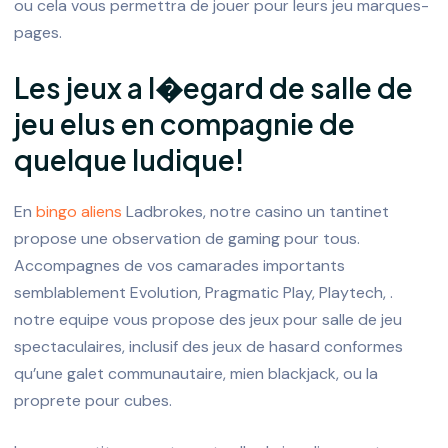
ou cela vous permettra de jouer pour leurs jeu marques-
pages.
Les jeux a l�egard de salle de
jeu elus en compagnie de
quelque ludique!
En
bingo aliens
Ladbrokes, notre casino un tantinet
propose une observation de gaming pour tous.
Accompagnes de vos camarades importants
semblablement Evolution, Pragmatic Play, Playtech, .
notre equipe vous propose des jeux pour salle de jeu
spectaculaires, inclusif des jeux de hasard conformes
qu’une galet communautaire, mien blackjack, ou la
proprete pour cubes.