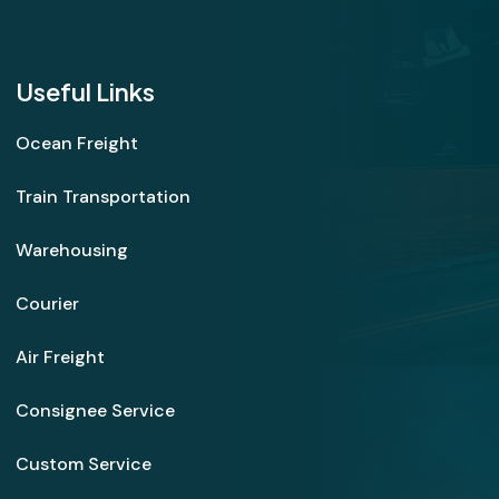
Useful Links
Ocean Freight
Train Transportation
Warehousing
Courier
Air Freight
Consignee Service
Custom Service