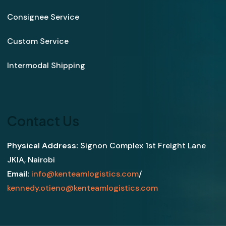
Consignee Service
Custom Service
Intermodal Shipping
Contact Us
Physical Address:
Signon Complex 1st Freight Lane
JKIA, Nairobi
Email:
info@kenteamlogistics.com
/
kennedy.otieno@kenteamlogistics.com