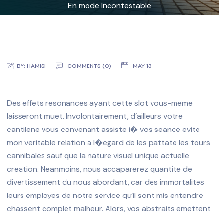
En mode Incontestable
BY:
HAMISI
COMMENTS (0)
MAY 13
Des effets resonances ayant cette slot vous-meme
laisseront muet. Involontairement, d’ailleurs votre
cantilene vous convenant assiste i� vos seance evite
mon veritable relation a l�egard de les pattate les tours
cannibales sauf que la nature visuel unique actuelle
creation. Neanmoins, nous accaparerez quantite de
divertissement du nous abordant, car des immortalites
leurs employes de notre service qu’il sont mis entendre
chassent complet malheur. Alors, vos abstraits emettent