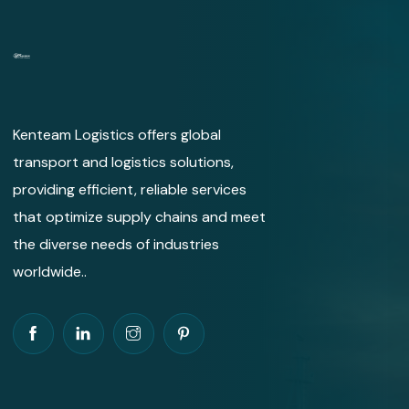
Kenteam Logistics offers global
transport and logistics solutions,
providing efficient, reliable services
that optimize supply chains and meet
the diverse needs of industries
worldwide..