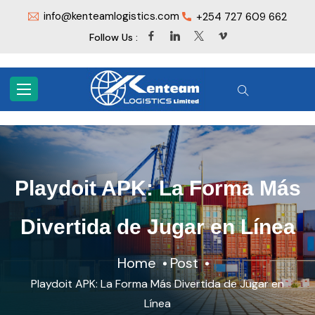
info@kenteamlogistics.com
+254 727 609 662
Follow Us :
Playdoit APK: La Forma Más
Divertida de Jugar en Línea
Home
Post
Playdoit APK: La Forma Más Divertida de Jugar en
Línea