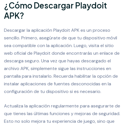
¿Cómo Descargar Playdoit
APK?
Descargar la aplicación Playdoit APK es un proceso
sencillo. Primero, asegúrate de que tu dispositivo móvil
sea compatible con la aplicación. Luego, visita el sitio
web oficial de Playdoit donde encontrarás un enlace de
descarga seguro. Una vez que hayas descargado el
archivo APK, simplemente sigue las instrucciones en
pantalla para instalarlo. Recuerda habilitar la opción de
instalar aplicaciones de fuentes desconocidas en la
configuración de tu dispositivo si es necesario.
Actualiza la aplicación regularmente para asegurarte de
que tienes las últimas funciones y mejoras de seguridad.
Esto no solo mejora tu experiencia de juego, sino que