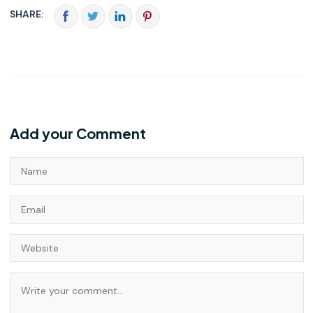
SHARE:
Add your Comment