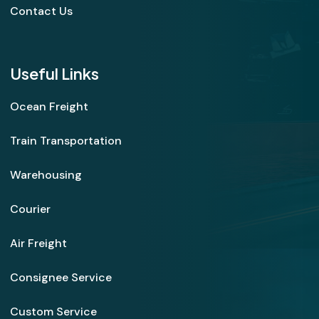
Contact Us
Useful Links
Ocean Freight
Train Transportation
Warehousing
Courier
Air Freight
Consignee Service
Custom Service