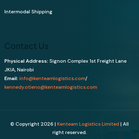
Intermodal Shipping
Contact Us
Physical Address:
Signon Complex 1st Freight Lane
JKIA, Nairobi
Email:
info@kenteamlogistics.com
/
kennedy.otieno@kenteamlogistics.com
© Copyright 2026 |
Kenteam Logistics Limited
| All
right reserved.