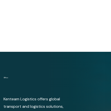
Kenteam Logistics offers global
transport and logistics solutions,