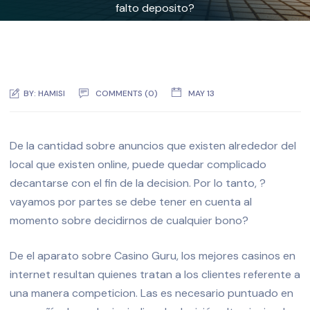
falto deposito?
BY:
HAMISI
COMMENTS (0)
MAY 13
De la cantidad sobre anuncios que existen alrededor del
local que existen online, puede quedar complicado
decantarse con el fin de la decision. Por lo tanto, ?
vayamos por partes se debe tener en cuenta al
momento sobre decidirnos de cualquier bono?
De el aparato sobre Casino Guru, los mejores casinos en
internet resultan quienes tratan a los clientes referente a
una manera competicion. Las es necesario puntuado en