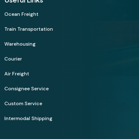
Ocean Freight
Train Transportation
Warehousing
Courier
Air Freight
Consignee Service
Custom Service
Intermodal Shipping