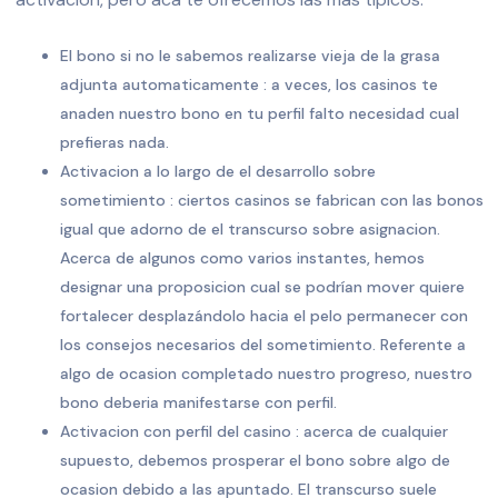
El bono si no le sabemos realizarse vieja de la grasa
adjunta automaticamente : a veces, los casinos te
anaden nuestro bono en tu perfil falto necesidad cual
prefieras nada.
Activacion a lo largo de el desarrollo sobre
sometimiento : ciertos casinos se fabrican con las bonos
igual que adorno de el transcurso sobre asignacion.
Acerca de algunos como varios instantes, hemos
designar una proposicion cual se podrí­an mover quiere
fortalecer desplazándolo hacia el pelo permanecer con
los consejos necesarios del sometimiento. Referente a
algo de ocasion completado nuestro progreso, nuestro
bono deberia manifestarse con perfil.
Activacion con perfil del casino : acerca de cualquier
supuesto, debemos prosperar el bono sobre algo de
ocasion debido a las apuntado. El transcurso suele