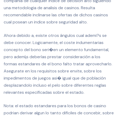
compañía de cualquier indice de decisión alto siguiendo
una metodologia de analisis de casinos. Resulta
recomendable inclinarse las ofertas de dichos casinos
cual posean un indice sobre seguridad alto.
Ahora debido a, existe otros ángulos cual ademi?s se
debe conocer. Logicamente, el coste indumentarias
concepto del bono seri�en un elemento fundamental,
pero ademí¡s deberías prestar consideración a los
formas estandares de el bono falto tratar aprovecharlo.
Asegurate en los requisitos sobre envite, sobre los
impedimentos de juegos asi� igual que de población
desplazandolo incluso el pelo sobre diferentes reglas
relevantes especificadas sobre el estado.
Nota: el estado estandares para los bonos de casino
podrian derivar algun lo tanto dificiles de concebir, sobre