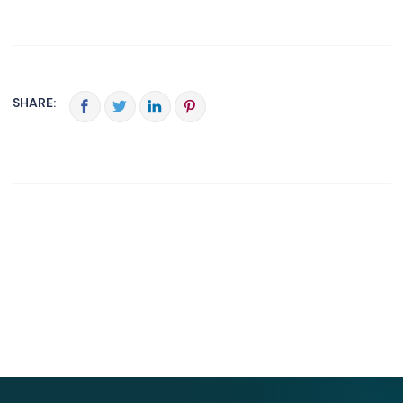
SHARE: