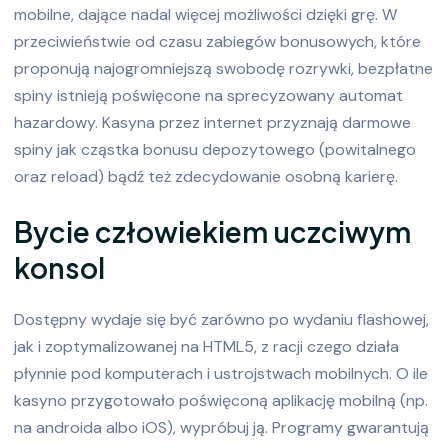
mobilne, dające nadal więcej możliwości dzięki grę. W
przeciwieństwie od czasu zabiegów bonusowych, które
proponują najogromniejszą swobodę rozrywki, bezpłatne
spiny istnieją poświęcone na sprecyzowany automat
hazardowy.
Kasyna przez internet przyznają darmowe
spiny jak cząstka bonusu depozytowego (powitalnego
oraz reload) bądź też zdecydowanie osobną karierę.
Bycie człowiekiem uczciwym
konsol
Dostępny wydaje się być zarówno po wydaniu flashowej,
jak i zoptymalizowanej na HTML5, z racji czego działa
płynnie pod komputerach i ustrojstwach mobilnych. O ile
kasyno przygotowało poświęconą aplikację mobilną (np.
na androida albo iOS), wypróbuj ją. Programy gwarantują