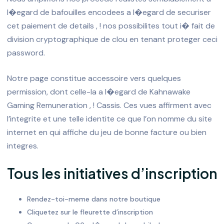
l�egard de bafouilles encodees a l�egard de securiser
cet paiement de details , ! nos possibilites tout i� fait de
division cryptographique de clou en tenant proteger ceci
password.
Notre page constitue accessoire vers quelques
permission, dont celle-la a l�egard de Kahnawake
Gaming Remuneration , ! Cassis. Ces vues affirment avec
l’integrite et une telle identite ce que l’on nomme du site
internet en qui affiche du jeu de bonne facture ou bien
integres.
Tous les initiatives d’inscription
Rendez-toi-meme dans notre boutique
Cliquetez sur le fleurette d’inscription