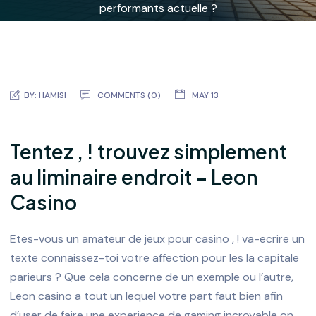
performants actuelle ?
BY:
HAMISI
COMMENTS (0)
MAY 13
Tentez , ! trouvez simplement
au liminaire endroit – Leon
Casino
Etes-vous un amateur de jeux pour casino , ! va-ecrire un
texte connaissez-toi votre affection pour les la capitale
parieurs ? Que cela concerne de un exemple ou l’autre,
Leon casino a tout un lequel votre part faut bien afin
d’user de faire une experience de gaming incroyable on