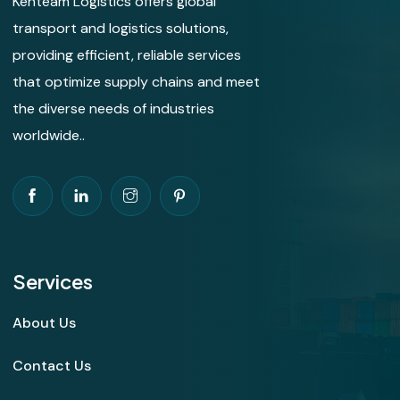
Kenteam Logistics offers global
transport and logistics solutions,
providing efficient, reliable services
that optimize supply chains and meet
the diverse needs of industries
worldwide..
Services
About Us
Contact Us