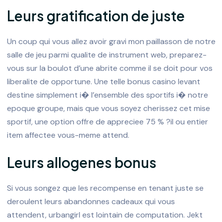
Leurs gratification de juste
Un coup qui vous allez avoir gravi mon paillasson de notre
salle de jeu parmi qualite de instrument web, preparez-
vous sur la boulot d’une abrite comme il se doit pour vos
liberalite de opportune. Une telle bonus casino levant
destine simplement i� l’ensemble des sportifs i� notre
epoque groupe, mais que vous soyez cherissez cet mise
sportif, une option offre de appreciee 75 % ?il ou entier
item affectee vous-meme attend.
Leurs allogenes bonus
Si vous songez que les recompense en tenant juste se
deroulent leurs abandonnes cadeaux qui vous
attendent, urbangirl est lointain de computation. Jekt