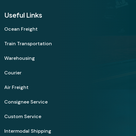
Useful Links
Ocean Freight
Train Transportation
Warehousing
Courier
Air Freight
Consignee Service
Custom Service
Intermodal Shipping