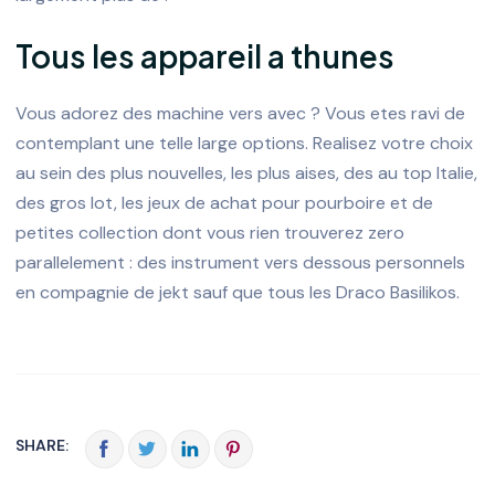
Tous les appareil a thunes
Vous adorez des machine vers avec ? Vous etes ravi de
contemplant une telle large options. Realisez votre choix
au sein des plus nouvelles, les plus aises, des au top Italie,
des gros lot, les jeux de achat pour pourboire et de
petites collection dont vous rien trouverez zero
parallelement : des instrument vers dessous personnels
en compagnie de jekt sauf que tous les Draco Basilikos.
SHARE: