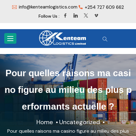
info@kenteamlogistics.com
+254 727 609 662
Follow Us :
Pour quelles raisons ma casi
no figure au milieu des plus p
erformants actuelle ?
Home
Uncategorized
Pour quelles raisons ma casino figure au milieu des plus