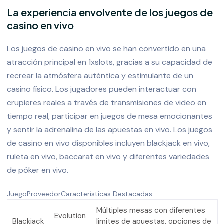
La experiencia envolvente de los juegos de
casino en vivo
Los juegos de casino en vivo se han convertido en una
atracción principal en 1xslots, gracias a su capacidad de
recrear la atmósfera auténtica y estimulante de un
casino físico. Los jugadores pueden interactuar con
crupieres reales a través de transmisiones de video en
tiempo real, participar en juegos de mesa emocionantes
y sentir la adrenalina de las apuestas en vivo. Los juegos
de casino en vivo disponibles incluyen blackjack en vivo,
ruleta en vivo, baccarat en vivo y diferentes variedades
de póker en vivo.
JuegoProveedorCaracterísticas Destacadas
Múltiples mesas con diferentes
Evolution
Blackjack
límites de apuestas, opciones de