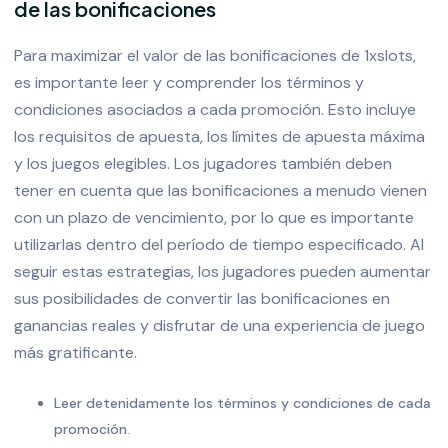
de las bonificaciones
Para maximizar el valor de las bonificaciones de 1xslots,
es importante leer y comprender los términos y
condiciones asociados a cada promoción. Esto incluye
los requisitos de apuesta, los límites de apuesta máxima
y los juegos elegibles. Los jugadores también deben
tener en cuenta que las bonificaciones a menudo vienen
con un plazo de vencimiento, por lo que es importante
utilizarlas dentro del período de tiempo especificado. Al
seguir estas estrategias, los jugadores pueden aumentar
sus posibilidades de convertir las bonificaciones en
ganancias reales y disfrutar de una experiencia de juego
más gratificante.
Leer detenidamente los términos y condiciones de cada
promoción.