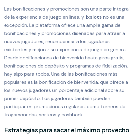
Las bonificaciones y promociones son una parte integral
de la experiencia de juego en línea, y
1xslots
no es una
excepción. La plataforma ofrece una amplia gama de
bonificaciones y promociones diseñadas para atraer a
nuevos jugadores, recompensar a los jugadores
existentes y mejorar su experiencia de juego en general.
Desde bonificaciones de bienvenida hasta giros gratis,
bonificaciones de depósito y programas de fidelización,
hay algo para todos. Una de las bonificaciones más
populares es la bonificación de bienvenida, que ofrece a
los nuevos jugadores un porcentaje adicional sobre su
primer depósito. Los jugadores también pueden
participar en promociones regulares, como torneos de
tragamonedas, sorteos y cashback.
Estrategias para sacar el máximo provecho