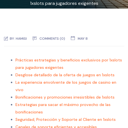
1xslots para jugadores exigentes
BY:
HAMISI
COMMENTS (0)
MAY 8
Prácticas estrategias y beneficios exclusivos por 1xslots
para jugadores exigentes
Desglose detallado de la oferta de juegos en 1xslots
La experiencia envolvente de los juegos de casino en
vivo
Bonificaciones y promociones irresistibles de 1xslots
Estrategias para sacar el máximo provecho de las
bonificaciones
Seguridad, Protección y Soporte al Cliente en 1xslots
Canales de soporte eficientes y accesibles