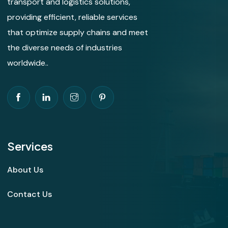
transport and logistics solutions,
providing efficient, reliable services
that optimize supply chains and meet
the diverse needs of industries
worldwide..
Services
About Us
Contact Us