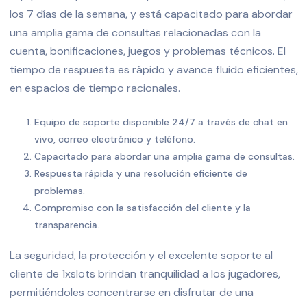
los 7 días de la semana, y está capacitado para abordar
una amplia gama de consultas relacionadas con la
cuenta, bonificaciones, juegos y problemas técnicos. El
tiempo de respuesta es rápido y avance fluido eficientes,
en espacios de tiempo racionales.
Equipo de soporte disponible 24/7 a través de chat en
vivo, correo electrónico y teléfono.
Capacitado para abordar una amplia gama de consultas.
Respuesta rápida y una resolución eficiente de
problemas.
Compromiso con la satisfacción del cliente y la
transparencia.
La seguridad, la protección y el excelente soporte al
cliente de 1xslots brindan tranquilidad a los jugadores,
permitiéndoles concentrarse en disfrutar de una