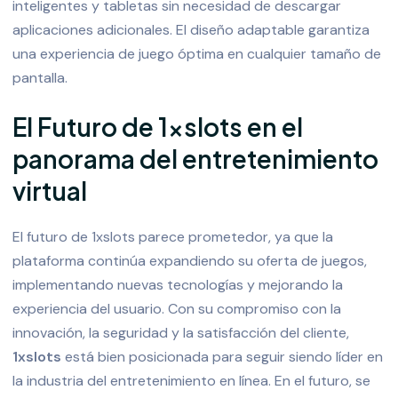
inteligentes y tabletas sin necesidad de descargar
aplicaciones adicionales. El diseño adaptable garantiza
una experiencia de juego óptima en cualquier tamaño de
pantalla.
El Futuro de 1xslots en el
panorama del entretenimiento
virtual
El futuro de 1xslots parece prometedor, ya que la
plataforma continúa expandiendo su oferta de juegos,
implementando nuevas tecnologías y mejorando la
experiencia del usuario. Con su compromiso con la
innovación, la seguridad y la satisfacción del cliente,
1xslots
está bien posicionada para seguir siendo líder en
la industria del entretenimiento en línea. En el futuro, se