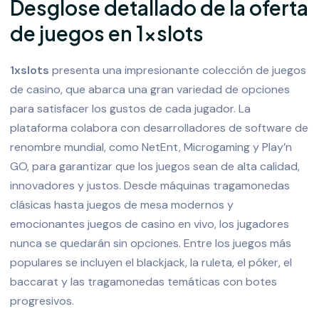
Desglose detallado de la oferta
de juegos en 1xslots
1xslots
presenta una impresionante colección de juegos
de casino, que abarca una gran variedad de opciones
para satisfacer los gustos de cada jugador. La
plataforma colabora con desarrolladores de software de
renombre mundial, como NetEnt, Microgaming y Play’n
GO, para garantizar que los juegos sean de alta calidad,
innovadores y justos. Desde máquinas tragamonedas
clásicas hasta juegos de mesa modernos y
emocionantes juegos de casino en vivo, los jugadores
nunca se quedarán sin opciones. Entre los juegos más
populares se incluyen el blackjack, la ruleta, el póker, el
baccarat y las tragamonedas temáticas con botes
progresivos.