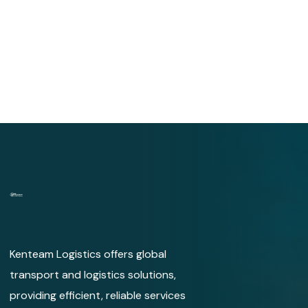
Kenteam Logistics offers global
transport and logistics solutions,
providing efficient, reliable services