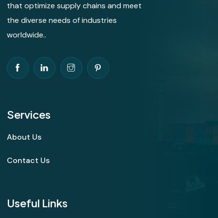
that optimize supply chains and meet
the diverse needs of industries
worldwide..
Services
About Us
Contact Us
Useful Links