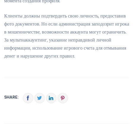
момента создания профиля.
Клиенты должны подтвердить свою личность, предоставив
фото документов. Но если администрация заподозрит игрока
в мошенничестве, возможности аккаунта могут ограничить.
За мультиаккаунтинг, указание неправдивой личной
информации, использование игрового счета для отмывания
денег и нарушение других правил.
SHARE: