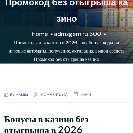
Промокод без отыгрыша ка
зино
Home
admzgem.ru 300
Промокоды для казино в 2026 году бонус-коды на
игровые автоматы, получение, активация, вывод средств
Промокод без отыгрыша казино
BY:
HAMISI
COMMENTS (0)
MAY 4
Бонусы в казино без
отыгрыша в 2026