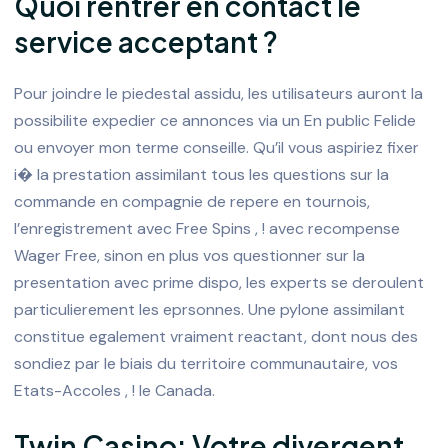
Quoi rentrer en contact le
service acceptant ?
Pour joindre le piedestal assidu, les utilisateurs auront la
possibilite expedier ce annonces via un En public Felide
ou envoyer mon terme conseille. Qu’il vous aspiriez fixer
i� la prestation assimilant tous les questions sur la
commande en compagnie de repere en tournois,
l’enregistrement avec Free Spins , ! avec recompense
Wager Free, sinon en plus vos questionner sur la
presentation avec prime dispo, les experts se deroulent
particulierement les eprsonnes. Une pylone assimilant
constitue egalement vraiment reactant, dont nous des
sondiez par le biais du territoire communautaire, vos
Etats-Accoles , ! le Canada.
Twin Casino: Votre divergent