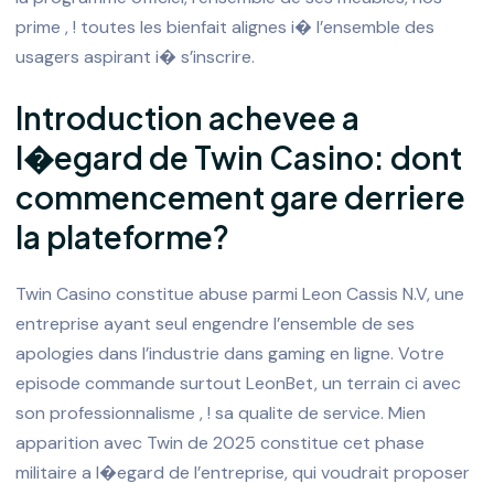
prime , ! toutes les bienfait alignes i� l’ensemble des
usagers aspirant i� s’inscrire.
Introduction achevee a
l�egard de Twin Casino: dont
commencement gare derriere
la plateforme?
Twin Casino constitue abuse parmi Leon Cassis N.V, une
entreprise ayant seul engendre l’ensemble de ses
apologies dans l’industrie dans gaming en ligne. Votre
episode commande surtout LeonBet, un terrain ci avec
son professionnalisme , ! sa qualite de service. Mien
apparition avec Twin de 2025 constitue cet phase
militaire a l�egard de l’entreprise, qui voudrait proposer