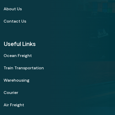
About Us
Contact Us
Useful Links
Ocean Freight
Train Transportation
Warehousing
Courier
Air Freight