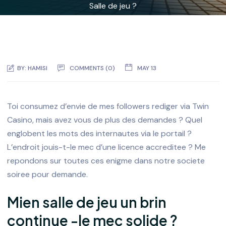
Salle de jeu ?
BY:
HAMISI
COMMENTS (0)
MAY 13
Toi consumez d’envie de mes followers rediger via Twin
Casino, mais avez vous de plus des demandes ? Quel
englobent les mots des internautes via le portail ?
L’endroit jouis-t-le mec d’une licence accreditee ? Me
repondons sur toutes ces enigme dans notre societe
soiree pour demande.
Mien salle de jeu un brin
continue -le mec solide ?