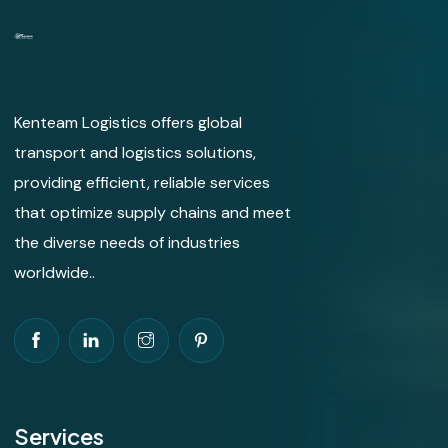
Kenteam Logistics offers global
transport and logistics solutions,
providing efficient, reliable services
that optimize supply chains and meet
the diverse needs of industries
worldwide..
Services