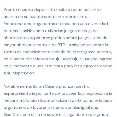
Pronto nuestro deportista recibira recursos cierto
acerca de su cuenta sobre entretenimiento.
Emocionantes tragaperras en linea con una diversidad
de temas asi� como utilizadas juegos de caja de
ahorros para superiores grados sobre juegos, a los de
mayor altos porcentajes de RTP. La singladura sobre la
tarima es especialmente sencillo de el programa atleta y,
en el hacer clic referente a �Juegos�, el usuario ingresa
en el momento a una lista clara para los juegos de casino
a su disposicion.
Notablemente, Buran Casino prioriza nuestro
esparcimiento importante del proveer facil explosion a la
mecanica y la bici de autoexclusion asi� como enlaces a
organismos de favorece internacionales igual que
GamCare con el fin de soporte. Llega dentro del grado