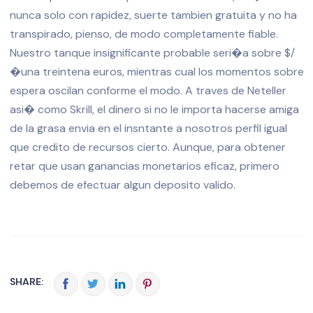
nunca solo con rapidez, suerte tambien gratuita y no ha
transpirado, pienso, de modo completamente fiable.
Nuestro tanque insignificante probable seri�a sobre $/
�una treintena euros, mientras cual los momentos sobre
espera oscilan conforme el modo. A traves de Neteller
asi� como Skrill, el dinero si no le importa hacerse amiga
de la grasa envia en el insntante a nosotros perfil igual
que credito de recursos cierto. Aunque, para obtener
retar que usan ganancias monetarios eficaz, primero
debemos de efectuar algun deposito valido.
SHARE: