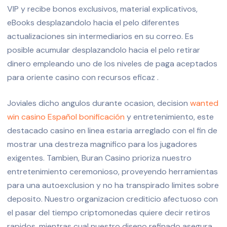
VIP y recibe bonos exclusivos, material explicativos,
eBooks desplazandolo hacia el pelo diferentes
actualizaciones sin intermediarios en su correo. Es
posible acumular desplazandolo hacia el pelo retirar
dinero empleando uno de los niveles de paga aceptados
para oriente casino con recursos eficaz .
Joviales dicho angulos durante ocasion, decision
wanted
win casino Español bonificación
y entretenimiento, este
destacado casino en linea estaria arreglado con el fin de
mostrar una destreza magnifico para los jugadores
exigentes. Tambien, Buran Casino prioriza nuestro
entretenimiento ceremonioso, proveyendo herramientas
para una autoexclusion y no ha transpirado limites sobre
deposito. Nuestro organizacion crediticio afectuoso con
el pasar del tiempo criptomonedas quiere decir retiros
rapidos, mientras cual nuestro diseno refinado asegura