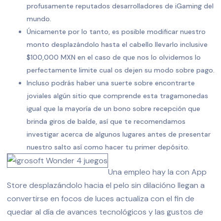
profusamente reputados desarrolladores de iGaming del
mundo.
Únicamente por lo tanto, es posible modificar nuestro
monto desplazándolo hasta el cabello llevarlo inclusive
$100,000 MXN en el caso de que nos lo olvidemos lo
perfectamente limite cual os dejen su modo sobre pago.
Incluso podrás haber una suerte sobre encontrarte
joviales algún sitio que comprende esta tragamonedas
igual que la mayoría de un bono sobre recepción que
brinda giros de balde, así que te recomendamos
investigar acerca de algunos lugares antes de presentar
nuestro salto así­ como hacer tu primer depósito.
Una empleo hay la con App
Store desplazándolo hacia el pelo sin dilacióno llegan a
convertirse en focos de luces actualiza con el fin de
quedar al día de avances tecnológicos y las gustos de