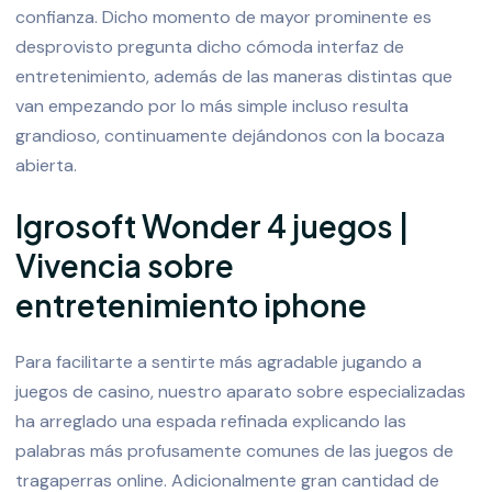
confianza.
Dicho momento de mayor prominente es
desprovisto pregunta dicho cómoda interfaz de
entretenimiento, además de las maneras distintas que
van empezando por lo más simple incluso resulta
grandioso, continuamente dejándonos con la bocaza
abierta.
Igrosoft Wonder 4 juegos |
Vivencia sobre
entretenimiento iphone
Para facilitarte a sentirte más agradable jugando a
juegos de casino, nuestro aparato sobre especializadas
ha arreglado una espada refinada explicando las
palabras más profusamente comunes de las juegos de
tragaperras online. Adicionalmente gran cantidad de