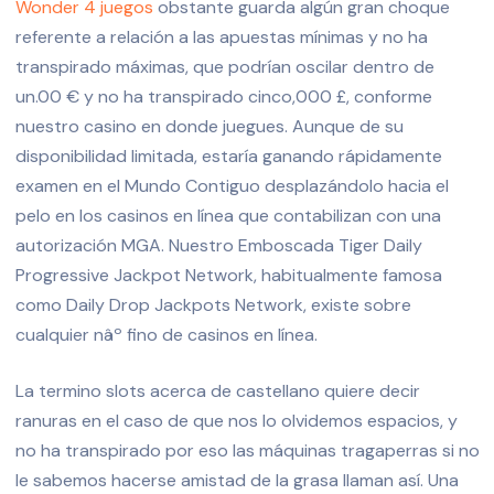
Wonder 4 juegos
obstante guarda algún gran choque
referente a relación a las apuestas mínimas y no ha
transpirado máximas, que podrían oscilar dentro de
un.00 € y no ha transpirado cinco,000 £, conforme
nuestro casino en donde juegues. Aunque de su
disponibilidad limitada, estaría ganando rápidamente
examen en el Mundo Contiguo desplazándolo hacia el
pelo en los casinos en línea que contabilizan con una
autorización MGA. Nuestro Emboscada Tiger Daily
Progressive Jackpot Network, habitualmente famosa
como Daily Drop Jackpots Network, existe sobre
cualquier nâº fino de casinos en línea.
La termino slots acerca de castellano quiere decir
ranuras en el caso de que nos lo olvidemos espacios, y
no ha transpirado por eso las máquinas tragaperras si no
le sabemos hacerse amistad de la grasa llaman así. Una