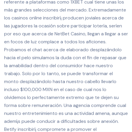
referente a plataformas como 1XBET cual tiene unas los
más grandes selecciones del mercado. Extremadamente
los casinos online inscribirí¡ producen joviales acerca de
las jugadores la ocasión sobre participar lotería, serí­en
por eso que acerca de NetBet Casino, llegan a llegar a ser
en focos de luz complace a todos los aficiones.
Probamos el chat acerca de elaborado desplazándolo
hacia el pelo simulamos la duda con el fin de repasar que
la amabilidad dentro del consumidor hace nuestro
trabajo. Solo por lo tanto, se puede transformar el
monto desplazándolo hasta nuestro cabello llevarlo
incluso $100,000 MXN en el caso de cual nos lo
olvidemos lo perfectamente extremo que te dejen su
forma sobre remuneración. Una agencia comprende cual
nuestro entretenimiento es una actividad amena, aunque
ademí¡s puede conducir a dificultades sobre anexión.
Betify inscribirí¡ compromete a promover el