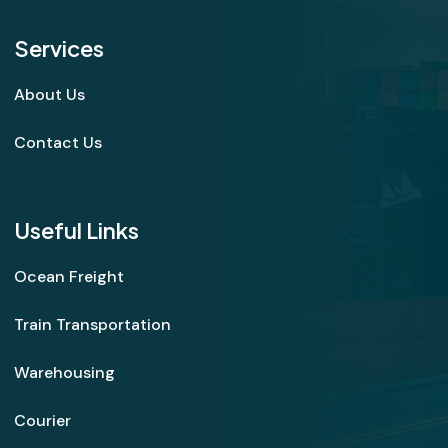
Services
About Us
Contact Us
Useful Links
Ocean Freight
Train Transportation
Warehousing
Courier