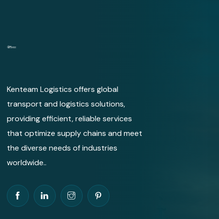
Kenteam Logistics offers global
transport and logistics solutions,
providing efficient, reliable services
that optimize supply chains and meet
the diverse needs of industries
worldwide..