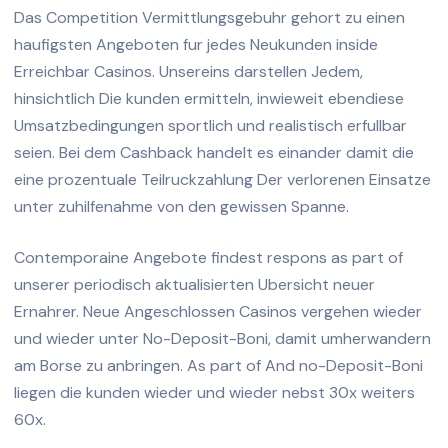
Das Competition Vermittlungsgebuhr gehort zu einen
haufigsten Angeboten fur jedes Neukunden inside
Erreichbar Casinos. Unsereins darstellen Jedem,
hinsichtlich Die kunden ermitteln, inwieweit ebendiese
Umsatzbedingungen sportlich und realistisch erfullbar
seien. Bei dem Cashback handelt es einander damit die
eine prozentuale Teilruckzahlung Der verlorenen Einsatze
unter zuhilfenahme von den gewissen Spanne.
Contemporaine Angebote findest respons as part of
unserer periodisch aktualisierten Ubersicht neuer
Ernahrer. Neue Angeschlossen Casinos vergehen wieder
und wieder unter No-Deposit-Boni, damit umherwandern
am Borse zu anbringen. As part of And no-Deposit-Boni
liegen die kunden wieder und wieder nebst 30x weiters
60x.