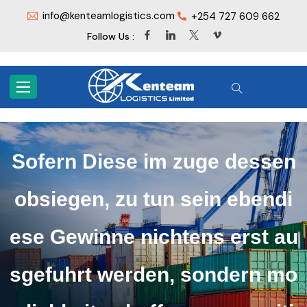
info@kenteamlogistics.com
+254 727 609 662
Follow Us :
Sofern Diese im zuge dessen
obsiegen, zu tun sein ebendi
ese Gewinne nichtens erst au
sgefuhrt werden, sondern mo