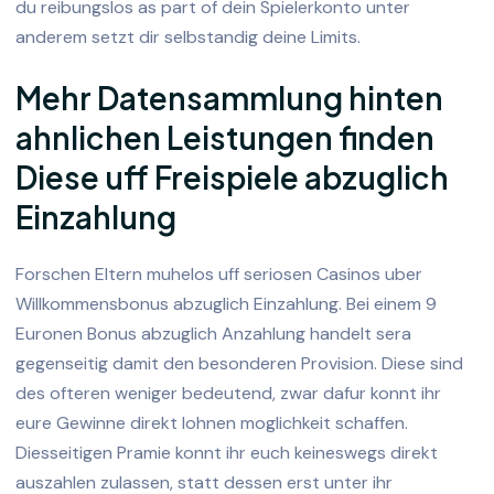
du reibungslos as part of dein Spielerkonto unter
anderem setzt dir selbstandig deine Limits.
Mehr Datensammlung hinten
ahnlichen Leistungen finden
Diese uff Freispiele abzuglich
Einzahlung
Forschen Eltern muhelos uff seriosen Casinos uber
Willkommensbonus abzuglich Einzahlung. Bei einem 9
Euronen Bonus abzuglich Anzahlung handelt sera
gegenseitig damit den besonderen Provision. Diese sind
des ofteren weniger bedeutend, zwar dafur konnt ihr
eure Gewinne direkt lohnen moglichkeit schaffen.
Diesseitigen Pramie konnt ihr euch keineswegs direkt
auszahlen zulassen, statt dessen erst unter ihr