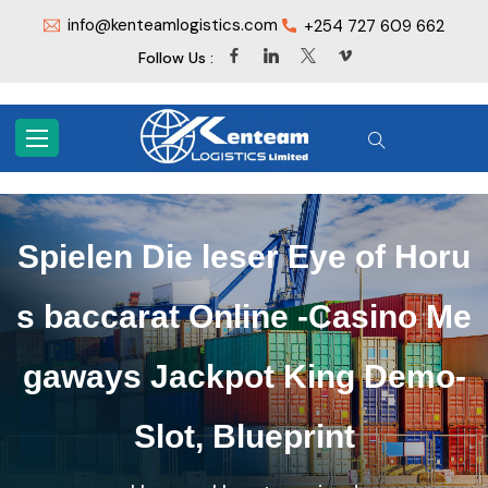
info@kenteamlogistics.com
+254 727 609 662
Follow Us :
Spielen Die leser Eye of Horu
s baccarat Online -Casino Me
gaways Jackpot King Demo-
Slot, Blueprint