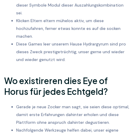
dieser Symbole Modul dieser Auszahlungskombination
sei.
Klicken Eltern eltern mühelos aktiv, um diese
hochzufahren, ferner etwas konnte es auf die socken
machen.
Diese Games leer unserem Hause Hydrargyrum sind pro
dieses Zweck prestigeträchtig, unser gerne und wieder
und wieder genutzt wird.
Wo existireren dies Eye of
Horus für jedes Echtgeld?
Gerade je neue Zocker man sagt, sie seien diese optimal,
damit erste Erfahrungen dahinter erholen und diese
Plattform ohne anspruch dahinter degustieren.
Nachfolgende Werkzeuge helfen dabei, unser eigene