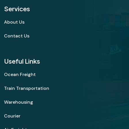
Services
About Us
Contact Us
Useful Links
Ocean Freight
Train Transportation
Warehousing
Courier