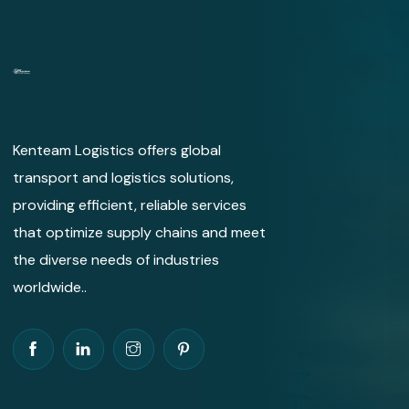
Kenteam Logistics offers global
transport and logistics solutions,
providing efficient, reliable services
that optimize supply chains and meet
the diverse needs of industries
worldwide..