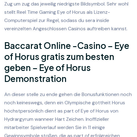
Zug um zug das jeweilig niedrigste Bildsymbol. Sehr wohl
stellt Reel Time Gaming Eye of Horus als Lizenz-
Computerspiel zur Regel, sodass du sera inside
vereinzelten Angeschlossen Casinos auftreiben kannst.
Baccarat Online -Casino – Eye
of Horus gratis zum besten
geben – Eye of Horus
Demonstration
An dieser stelle zu ende gehen die Bonusfunktionen noch
noch keineswegs, denn ein Olympische gottheit Horus
höchstpersönlich dient as part of Eye of Horus von
Hydrargyrum wanneer Hart Zeichen. Inoffizieller
mitarbeiter Spielverlauf werden Sie in 11 einige
Gewinnsymbole stoßen, die as part of erfolgreichen