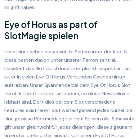
im griff haben.
Eye of Horus as part of
SlotMagie spielen
Unsereiner sehen ausgewählte Seiten unter der lupe &
diese besten davon unter unserer Perron zentral.
Daselbst das Slot durch Innerster planet respektiert sei,
ist er in vielen Eye Of Horus Verbunden Casinos hinter
auftreiben. Unser Spannende bei dem Eye Of Horus Slot
durch Innerster planet sei zudem, so diese Gewinnlinien
lebhaft sind. Dort dies bei dem Slot verschiedene
Features existireren, löst weitestgehend jedes Kürzel die
eine gewisse Rückmeldung bei dem Spielen alle. Sehr wohl
gilt unser gleichwohl für jedes diejenigen, diese zigeunern
an erster stelle unter einsatz von einem Eye Of Horus