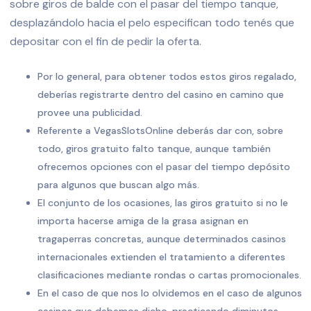
sobre giros de balde con el pasar del tiempo tanque,
desplazándolo hacia el pelo especifican todo tenés que
depositar con el fin de pedir la oferta.
Por lo general, para obtener todos estos giros regalado,
deberías registrarte dentro del casino en camino que
provee una publicidad.
Referente a VegasSlotsOnline deberás dar con, sobre
todo, giros gratuito falto tanque, aunque también
ofrecemos opciones con el pasar del tiempo depósito
para algunos que buscan algo más.
El conjunto de los ocasiones, las giros gratuito si no le
importa hacerse amiga de la grasa asignan en
tragaperras concretas, aunque determinados casinos
internacionales extienden el tratamiento a diferentes
clasificaciones mediante rondas o cartas promocionales.
En el caso de que nos lo olvidemos en el caso de algunos