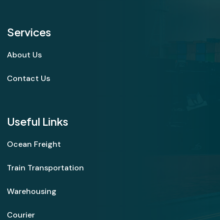
Services
About Us
Contact Us
Useful Links
Ocean Freight
Train Transportation
Warehousing
Courier