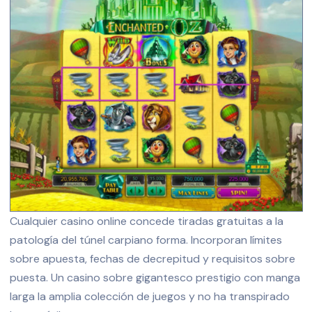
Cualquier casino online concede tiradas gratuitas a la
patologí­a del túnel carpiano forma. Incorporan límites
sobre apuesta, fechas de decrepitud y requisitos sobre
puesta. Un casino sobre gigantesco prestigio con manga
larga la amplia colección de juegos y no ha transpirado