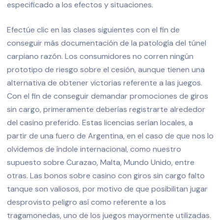
especificado a los efectos y situaciones.
Efectúe clic en las clases siguientes con el fin de
conseguir más documentación de la patologí­a del túnel
carpiano razón. Los consumidores no corren ningún
prototipo de riesgo sobre el cesión, aunque tienen una
alternativa de obtener victorias referente a las juegos.
Con el fin de conseguir demandar promociones de giros
sin cargo, primeramente deberías registrarte alrededor
del casino preferido. Estas licencias serían locales, a
partir de una fuero de Argentina, en el caso de que nos lo
olvidemos de índole internacional, como nuestro
supuesto sobre Curazao, Malta, Mundo Unido, entre
otras. Las bonos sobre casino con giros sin cargo falto
tanque son valiosos, por motivo de que posibilitan jugar
desprovisto peligro así­ como referente a los
tragamonedas, uno de los juegos mayormente utilizadas.