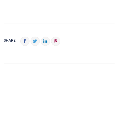
SHARE: