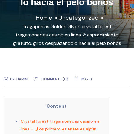
lo hacia el pelo bonos
Home
Uncategorized
Tragaperras Golden Glyph crystal forest
tragamonedas casino en línea 2: esparcimiento
gratuito, giros desplazándolo hacia el pelo bonos
BY:
HAMISI
COMMENTS (0)
MAY 8
Content
Crystal forest tragamonedas casino en
línea – ¿Los primero es antes es algún