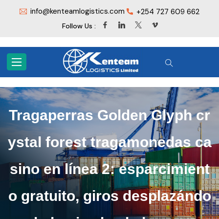
info@kenteamlogistics.com
+254 727 609 662
Follow Us :
Tragaperras Golden Glyph cr
ystal forest tragamonedas ca
sino en línea 2: esparcimient
o gratuito, giros desplazándo