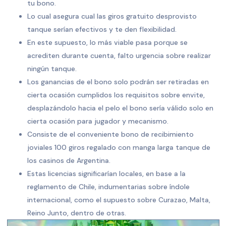
tu bono.
Lo cual asegura cual las giros gratuito desprovisto
tanque serían efectivos y te den flexibilidad.
En este supuesto, lo más viable pasa porque se
acrediten durante cuenta, falto urgencia sobre realizar
ningún tanque.
Los ganancias de el bono solo podrán ser retiradas en
cierta ocasión cumplidos los requisitos sobre envite,
desplazándolo hacia el pelo el bono serí­a válido solo en
cierta ocasión para jugador y mecanismo.
Consiste de el conveniente bono de recibimiento
joviales 100 giros regalado con manga larga tanque de
los casinos de Argentina.
Estas licencias significarían locales, en base a la
reglamento de Chile, indumentarias sobre índole
internacional, como el supuesto sobre Curazao, Malta,
Reino Junto, dentro de otras.