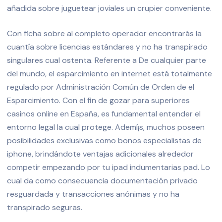
añadida sobre juguetear joviales un crupier conveniente.
Con ficha sobre al completo operador encontrarás la
cuantía sobre licencias estándares y no ha transpirado
singulares cual ostenta. Referente a De cualquier parte
del mundo, el esparcimiento en internet está totalmente
regulado por Administración Común de Orden de el
Esparcimiento. Con el fin de gozar para superiores
casinos online en España, es fundamental entender el
entorno legal la cual protege. Ademí¡s, muchos poseen
posibilidades exclusivas como bonos especialistas de
iphone, brindándote ventajas adicionales alrededor
competir empezando por tu ipad indumentarias pad. Lo
cual da como consecuencia documentación privado
resguardada y transacciones anónimas y no ha
transpirado seguras.