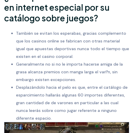
en internet especial por su
catálogo sobre juegos?
También se evitan los esperabas, gracias complemento
que los casinos online se fabrican con otras material
igual que apuestas deportivas nunca todo el tiempo que
existen en el casino corporal.
Generalmente no si no le importa hacerse amiga de la
grasa alcanza premios con manga larga el varí³n, sin
embargo existen excepciones.
Desplazándolo hacia el pelo es que, entre el catálogo de
esparcimiento hallarás algunas 60 importes diferentes,
gran cantidad de de varones en particular a las cual
nunca leerás sobre como jugar referente a ninguno
diferente espacio.