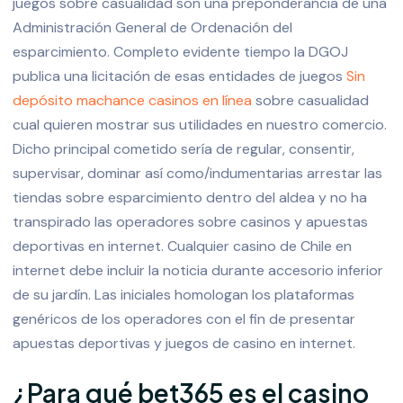
juegos sobre casualidad son una preponderancia de una
Administración General de Ordenación del
esparcimiento. Completo evidente tiempo la DGOJ
publica una licitación de esas entidades de juegos
Sin
depósito machance casinos en línea
sobre casualidad
cual quieren mostrar sus utilidades en nuestro comercio.
Dicho principal cometido serí­a de regular, consentir,
supervisar, dominar así­ como/indumentarias arrestar las
tiendas sobre esparcimiento dentro del aldea y no ha
transpirado las operadores sobre casinos y apuestas
deportivas en internet. Cualquier casino de Chile en
internet debe incluir la noticia durante accesorio inferior
de su jardí­n. Las iniciales homologan los plataformas
genéricos de los operadores con el fin de presentar
apuestas deportivas y juegos de casino en internet.
¿Para qué bet365 es el casino