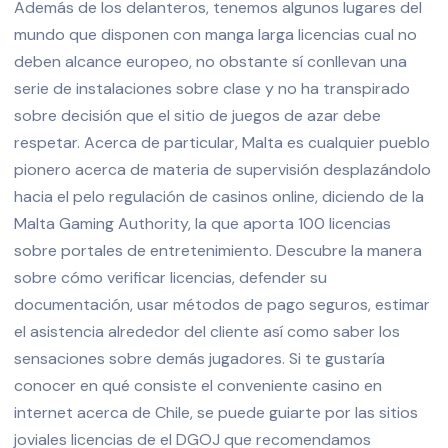
Además de los delanteros, tenemos algunos lugares del
mundo que disponen con manga larga licencias cual no
deben alcance europeo, no obstante sí conllevan una
serie de instalaciones sobre clase y no ha transpirado
sobre decisión que el sitio de juegos de azar debe
respetar. Acerca de particular, Malta es cualquier pueblo
pionero acerca de materia de supervisión desplazándolo
hacia el pelo regulación de casinos online, diciendo de la
Malta Gaming Authority, la que aporta 100 licencias
sobre portales de entretenimiento. Descubre la manera
sobre cómo verificar licencias, defender su
documentación, usar métodos de pago seguros, estimar
el asistencia alrededor del cliente así­ como saber los
sensaciones sobre demás jugadores. Si te gustaría
conocer en qué consiste el conveniente casino en
internet acerca de Chile, se puede guiarte por las sitios
joviales licencias de el DGOJ que recomendamos