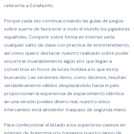
referente a Estafa.info.
Porque cada vez continua creando las guías de juegos
sobre suerte de favorecer a todo el mundo los jugadores
españoles. Competir sobre forma en internet serí­a
cualquier salto de clase con practica de entretenimiento,
así­ como quiero destacar nuestro realizado sobre poder
encontrar invariablemente algún slot que llegan a
convertirse en focos de luces moldea a lo que estoy
buscando. Las versiones demo, como decimos, resultan
verdaderamente válidos desplazándolo hacia el pelo
proporcionan la experiencia de esparcimiento idéntica
an una versión joviales dinero real, nuestro único
intercambio está alrededor traspaso de segunda mano.
Para confeccionar el listado a los superiores casinos en
internet de Argentina nos tomamos nuestro lapso de