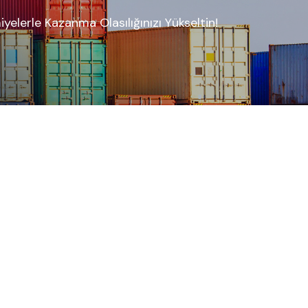
iyelerle Kazanma Olasılığınızı Yükseltin!