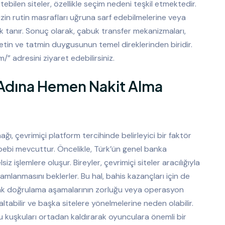
bilen siteler, özellikle seçim nedeni teşkil etmektedir.
ksizin rutin masrafları uğruna sarf edebilmelerine veya
k tanır. Sonuç olarak, çabuk transfer mekanizmaları,
yetin ve tatmin duygusunun temel direklerinden biridir.
/” adresini ziyaret edebilirsiniz.
Adına Hemen Nakit Alma
anağı, çevrimiçi platform tercihinde belirleyici bir faktör
bebi mevcuttur. Öncelikle, Türk’ün genel banka
lsiz işlemlere oluşur. Bireyler, çevrimiçi siteler aracılığıyla
amlanmasını beklerler. Bu hal, bahis kazançları için de
rak doğrulama aşamalarının zorluğu veya operasyon
zaltabilir ve başka sitelere yönelmelerine neden olabilir.
u kuşkuları ortadan kaldırarak oyunculara önemli bir