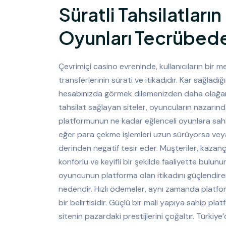
Süratli Tahsilatları
Oyunları Tecrübed
Çevrimiçi casino evreninde, kullanıcıların bir 
transferlerinin sürati ve itikadıdır. Kar sağladığı
hesabınızda görmek dilemenizden daha olağan n
tahsilat sağlayan siteler, oyuncuların nazarında 
platformunun ne kadar eğlenceli oyunlara sahi
eğer para çekme işlemleri uzun sürüyorsa veya
derinden negatif tesir eder. Müşteriler, kazan
konforlu ve keyifli bir şekilde faaliyette bulu
oyuncunun platforma olan itikadını güçlendiren 
nedendir. Hızlı ödemeler, aynı zamanda platfo
bir belirtisidir. Güçlü bir mali yapıya sahip plat
sitenin pazardaki prestijlerini çoğaltır. Türkiye’