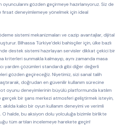
n oyuncularını gözden geçirmeye hazırlanıyoruz. Siz de
e fırsat deneyimlemeye yönelmek için ideal
li ödeme sistemi mekanizmaları ve cazip avantajlar, dijital
uşturur. Bilhassa Türkiye’deki bahisçiler için, ülke bazlı
inde destek sistemi hazırlayan servisler dikkat çekici bir
na kriterleri sunmakla kalmayıp, aynı zamanda masa
ı yardım çözümleri standardı gibi diğer değerli
eri gözden geçireceğiz. Niyetimiz, sizi sanal talih
aştırarak, doğrudan en güvenilir kullanım sürecine
 slot oyunu deneyimlerinin büyülü platformunda katılım
e gerçek bir şans merkezi atmosferi geliştirmek isteyin,
 akılda kalıcı bir oyun kullanım deneyimi ve verimli
 O halde, bu aksiyon dolu yolculuğa bizimle birlikte
uğu tüm artıları incelemeye harekete geçin!