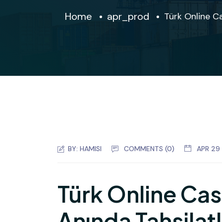
Home
apr_prod
Türk Online Ca
BY:
HAMISI
COMMENTS (0)
APR 29
Türk Online Casin
Anında Tahsilat