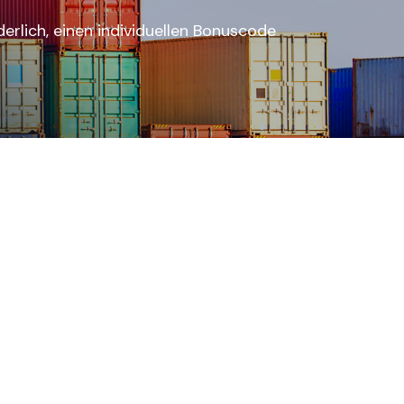
rlich, einen individuellen Bonuscode