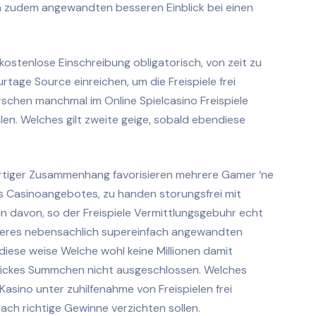
rn zudem angewandten besseren Einblick bei einen
kostenlose Einschreibung obligatorisch, von zeit zu
urtage Source einreichen, um die Freispiele frei
schen manchmal im Online Spielcasino Freispiele
en. Welches gilt zweite geige, sobald ebendiese
wartiger Zusammenhang favorisieren mehrere Gamer ‘ne
es Casinoangebotes, zu handen storungsfrei mit
enn davon, so der Freispiele Vermittlungsgebuhr echt
bt eres nebensachlich supereinfach angewandten
iese weise Welche wohl keine Millionen damit
chickes Summchen nicht ausgeschlossen. Welches
 Kasino unter zuhilfenahme von Freispielen frei
ach richtige Gewinne verzichten sollen.