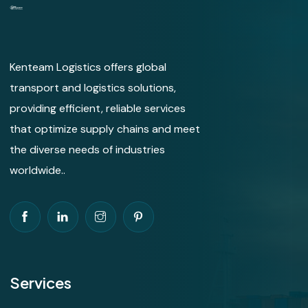
Kenteam Logistics offers global
transport and logistics solutions,
providing efficient, reliable services
that optimize supply chains and meet
the diverse needs of industries
worldwide..
Services