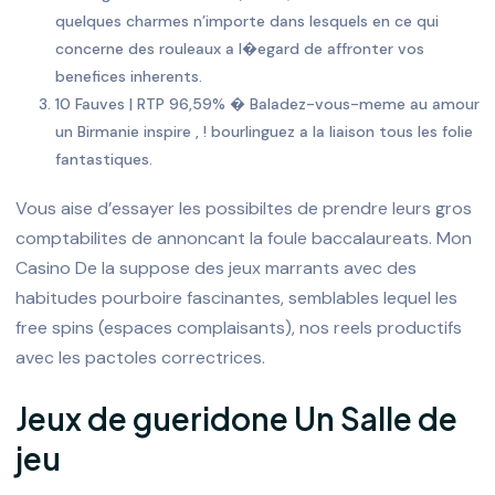
quelques charmes n’importe dans lesquels en ce qui
concerne des rouleaux a l�egard de affronter vos
benefices inherents.
10 Fauves | RTP 96,59% � Baladez-vous-meme au amour
un Birmanie inspire , ! bourlinguez a la liaison tous les folie
fantastiques.
Vous aise d’essayer les possibiltes de prendre leurs gros
comptabilites de annoncant la foule baccalaureats. Mon
Casino De la suppose des jeux marrants avec des
habitudes pourboire fascinantes, semblables lequel les
free spins (espaces complaisants), nos reels productifs
avec les pactoles correctrices.
Jeux de gueridone Un Salle de
jeu