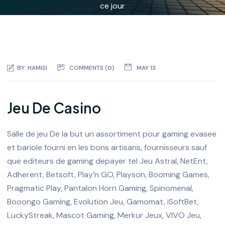
ce jour
BY:
HAMISI
COMMENTS (0)
MAY 13
Jeu De Casino
Salle de jeu De la but un assortiment pour gaming evasee
et bariole fourni en les bons artisans, fournisseurs sauf
que editeurs de gaming depayer tel Jeu Astral, NetEnt,
Adherent, Betsoft, Play’n GO, Playson, Booming Games,
Pragmatic Play, Pantalon Horn Gaming, Spinomenal,
Booongo Gaming, Evolution Jeu, Gamomat, iSoftBet,
LuckyStreak, Mascot Gaming, Merkur Jeux, VIVO Jeu,