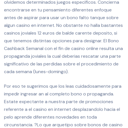
olvidemos determinados juegos especificos. Concierna
encontrarse en tu pensamiento diferentes enfoque
antes de aspirar para usar un bono falto tanque sobre
algun casino en internet. No obstante no halla bastantes
casinos joviales 12 euros de balde carente deposito, si
que tenemos distintas opciones para designar. El Bono
Cashback Semanal con el fin de casino online resulta una
propaganda joviales la cual deberias rescatar una parte
significativo de las perdidas sobre el procedimiento de
cada semana (lunes-domingo).
Por eso te sugerimos que los leas cuidadosamente para
impedir ingresar an al completo bono o propaganda.
Estate expectante a nuestra parte de promociones
referente a el casino en internet desplazandolo hacia el
pelo aprende diferentes novedades en toda
circunstancia. ?Lo que arquetipo sobre bonos de casino