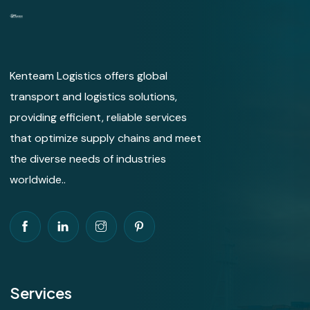
Kenteam Logistics offers global
transport and logistics solutions,
providing efficient, reliable services
that optimize supply chains and meet
the diverse needs of industries
worldwide..
Services