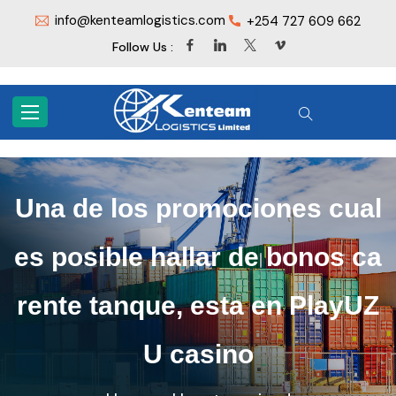
info@kenteamlogistics.com
+254 727 609 662
Follow Us :
Una de los promociones cual
es posible hallar de bonos ca
rente tanque, esta en PlayUZ
U casino