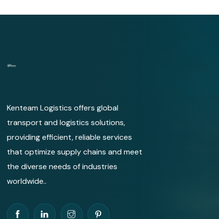
Kenteam Logistics offers global
transport and logistics solutions,
providing efficient, reliable services
that optimize supply chains and meet
the diverse needs of industries
worldwide..