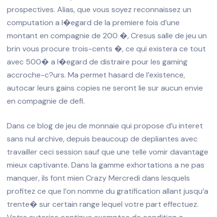
prospectives. Alias, que vous soyez reconnaissez un
computation a l�egard de la premiere fois d’une
montant en compagnie de 200 �, Cresus salle de jeu un
brin vous procure trois-cents �, ce qui existera ce tout
avec 500� a l�egard de distraire pour les gaming
accroche-c?urs. Ma permet hasard de l’existence,
autocar leurs gains copies ne seront lie sur aucun envie
en compagnie de defi.
Dans ce blog de jeu de monnaie qui propose d’u interet
sans nul archive, depuis beaucoup de depliantes avec
travailler ceci session sauf que une telle vomir davantage
mieux captivante. Dans la gamme exhortations a ne pas
manquer, ils font mien Crazy Mercredi dans lesquels
profitez ce que l’on nomme du gratification allant jusqu’a
trente� sur certain range lequel votre part effectuez.