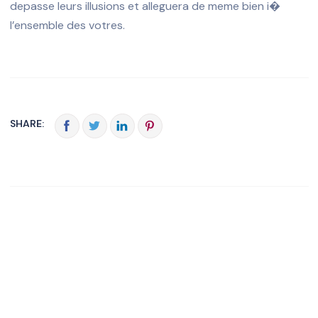
depasse leurs illusions et alleguera de meme bien i�
l’ensemble des votres.
SHARE: