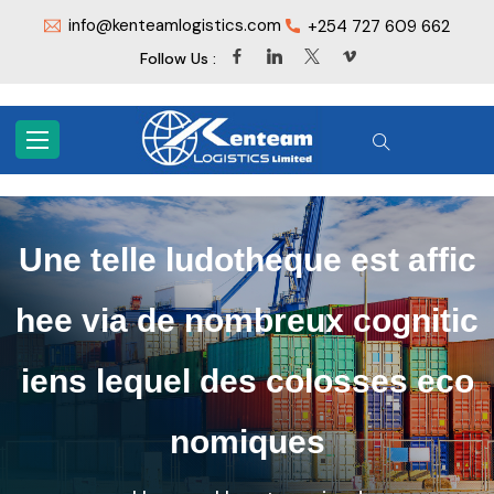
info@kenteamlogistics.com
+254 727 609 662
Follow Us :
Une telle ludotheque est affic
hee via de nombreux cognitic
iens lequel des colosses eco
nomiques