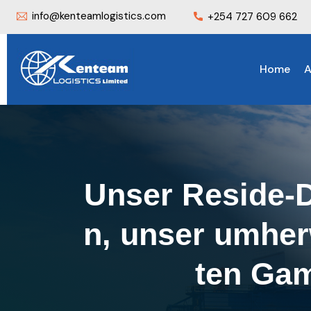
info@kenteamlogistics.com
+254 727 609 662
Home
A
Unser Reside-D
n, unser umher
ten Gam