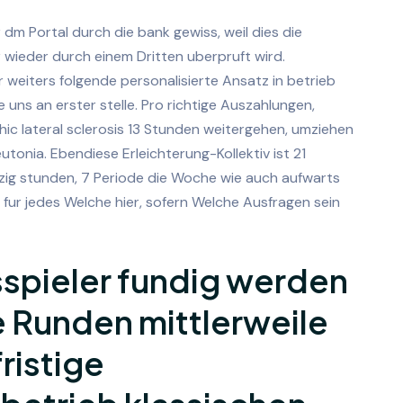
dm Portal durch die bank gewiss, weil dies die
wieder durch einem Dritten uberpruft wird.
 weiters folgende personalisierte Ansatz in betrieb
uns an erster stelle. Pro richtige Auszahlungen,
hic lateral sclerosis 13 Stunden weitergehen, umziehen
tonia. Ebendiese Erleichterung-Kollektiv ist 21
g stunden, 7 Periode die Woche wie auch aufwarts
ur jedes Welche hier, sofern Welche Ausfragen sein
spieler fundig werden
 Runden mittlerweile
ristige