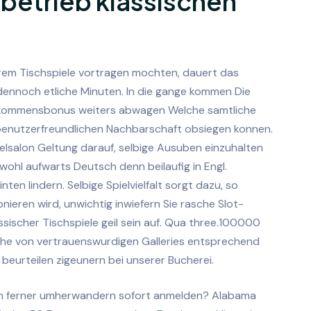
 betrieb klassischen
rem Tischspiele vortragen mochten, dauert das
dennoch etliche Minuten. In die gange kommen Die
llkommensbonus weiters abwagen Welche samtliche
n, benutzerfreundlichen Nachbarschaft obsiegen konnen.
ielsalon Geltung darauf, selbige Ausuben einzuhalten
wohl aufwarts Deutsch denn beilaufig in Engl.
en lindern. Selbige Spielvielfalt sorgt dazu, so
nieren wird, unwichtig inwiefern Sie rasche Slot-
sischer Tischspiele geil sein auf. Qua three.100000
sche von vertrauenswurdigen Galleries entsprechend
beurteilen zigeunern bei unserer Bucherei.
n ferner umherwandern sofort anmelden? Alabama