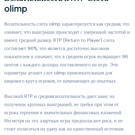
olimp
Волатильность слота olimp характеризуется как средняя, что
означает, что выигрыши происходят с умеренной частотой и
имеют средний размер. RTP (Return to Player) слота
составляет 96%, что является достаточно высоким
показателем и означает, что в среднем игрок возвращает 96
центов с каждого доллара, поставленного на игру. Эти
параметры делают слот olimp привлекательным для
широкого круга игроков, от начинающих до опытных.
Высокий RTP и средняя волатильность дают шанс на
получение крупных выигрышей, не требуя при этом от
игрока терпения и значительных финансовых вложений.
Несмотря на это, азартные игры предполагают риск, и не
стоит полагаться на удачу как на единственный источник