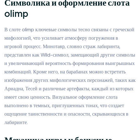
Символика и оформление слота
olimp
В слоте olimp ключевые символы тесно связаны с греческой
мифологией, что усиливает атмосферу погружения в
игровой процесс. Минотавр, словно страж лабиринта,
представлен как Wild-символ, замещающий другие символы
и увеличивающий вероятность формирования выигрышных
комбинаций. Кроме него, на барабанах можно встретить
изображения других мифологических персонажей, таких как
Ариадна, Тесей и различные артефакты, каждый из которых
имеет свою ценность. Визуальное оформление слота
выполнено в темных, приглушенных тонах, что создает
ощущение таинственности и опасности, скрывающихся в
лабиринте.
Механика игры и бонусные