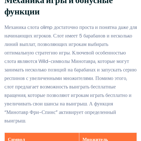
функции
Механика слота olimp достаточно проста и понятна даже для
начинающих игроков. Слот имеет 5 барабанов и несколько
линий выплат, позволяющих игрокам выбирать
оптимальную стратегию игры. Ключевой особенностью
слота являются Wild-символы Минотавра, которые могут
занимать несколько позиций на барабанах и запускать серию
респинов с увеличенными множителями. Помимо этого,
слот предлагает возможность выиграть бесплатные
вращения, которые позволяют игрокам играть бесплатно и
увеличивать свои шансы на выигрыш. А функция
“Минотавр Фри-Спинс” активирует определенный
выигрыш.
Символ
Множитель