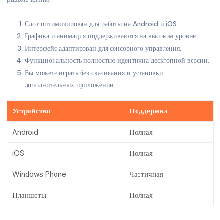
Слот оптимизирован для работы на Android и iOS.
Графика и анимация поддерживаются на высоком уровне.
Интерфейс адаптирован для сенсорного управления.
Функциональность полностью идентична десктопной версии.
Вы можете играть без скачивания и установки
дополнительных приложений.
Устройство
Поддержка
Android
Полная
iOS
Полная
Windows Phone
Частичная
Планшеты
Полная