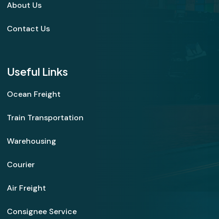
About Us
Contact Us
Useful Links
Ocean Freight
Train Transportation
Warehousing
Courier
Air Freight
Consignee Service