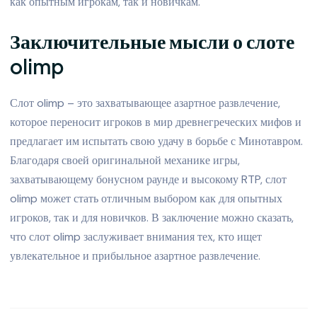
как опытным игрокам, так и новичкам.
Заключительные мысли о слоте
olimp
Слот olimp – это захватывающее азартное развлечение,
которое переносит игроков в мир древнегреческих мифов и
предлагает им испытать свою удачу в борьбе с Минотавром.
Благодаря своей оригинальной механике игры,
захватывающему бонусном раунде и высокому RTP, слот
olimp может стать отличным выбором как для опытных
игроков, так и для новичков. В заключение можно сказать,
что слот olimp заслуживает внимания тех, кто ищет
увлекательное и прибыльное азартное развлечение.