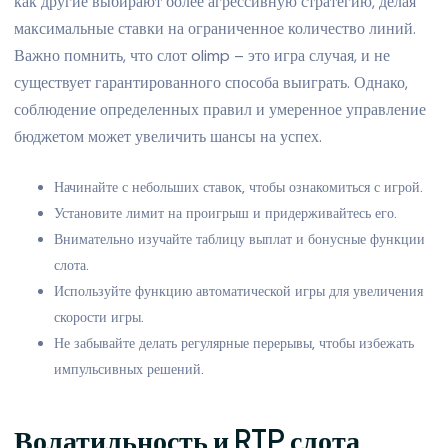
как другие выбирают более агрессивную стратегию, делая
максимальные ставки на ограниченное количество линий.
Важно помнить, что слот olimp – это игра случая, и не
существует гарантированного способа выиграть. Однако,
соблюдение определенных правил и умеренное управление
бюджетом может увеличить шансы на успех.
Начинайте с небольших ставок, чтобы ознакомиться с игрой.
Установите лимит на проигрыш и придерживайтесь его.
Внимательно изучайте таблицу выплат и бонусные функции
слота.
Используйте функцию автоматической игры для увеличения
скорости игры.
Не забывайте делать регулярные перерывы, чтобы избежать
импульсивных решений.
Волатильность и RTP слота