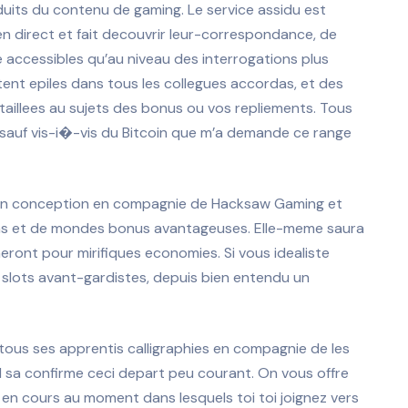
oduits du contenu de gaming. Le service assidu est
 direct et fait decouvrir leur-correspondance, de
accessibles qu’au niveau des interrogations plus
nt epiles dans tous les collegues accordas, et des
aillees au sujets des bonus ou vos repliements. Tous
 sauf vis-i�-vis du Bitcoin que m’a demande ce range
ien conception en compagnie de Hacksaw Gaming et
ins et de mondes bonus avantageuses. Elle-meme saura
ront pour mirifiques economies. Si vous idealiste
slots avant-gardistes, depuis bien entendu un
ous ses apprentis calligraphies en compagnie de les
 sa confirme ceci depart peu courant. On vous offre
s en cours au moment dans lesquels toi toi joignez vers