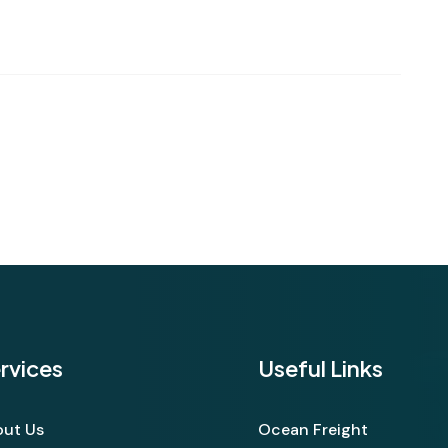
rvices
Useful Links
ut Us
Ocean Freight