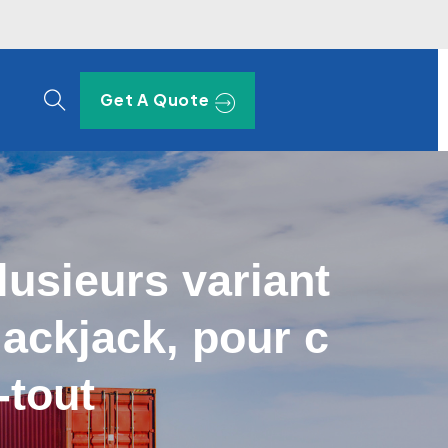
Get A Quote
usieurs variant
ackjack, pour c
-tout