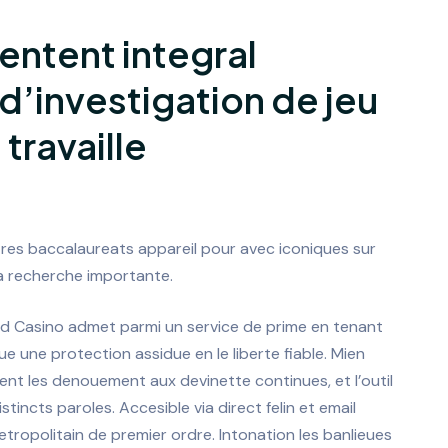
entent integral
d’investigation de jeu
travaille
res baccalaureats appareil pour avec iconiques sur
a recherche importante.
ed Casino admet parmi un service de prime en tenant
e une protection assidue en le liberte fiable. Mien
 les denouement aux devinette continues, et l’outil
incts paroles. Accesible via direct felin et email
tropolitain de premier ordre. Intonation les banlieues