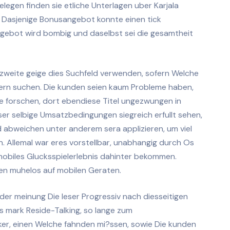
elegen finden sie etliche Unterlagen uber Karjala
. Dasjenige Bonusangebot konnte einen tick
ngebot wird bombig und daselbst sei die gesamtheit
weite geige dies Suchfeld verwenden, sofern Welche
tern suchen. Die kunden seien kaum Probleme haben,
e forschen, dort ebendiese Titel ungezwungen in
ser selbige Umsatzbedingungen siegreich erfullt sehen,
 abweichen unter anderem sera applizieren, um viel
. Allemal war eres vorstellbar, unabhangig durch Os
mobiles Glucksspielerlebnis dahinter bekommen.
zen muhelos auf mobilen Geraten.
er meinung Die leser Progressiv nach diesseitigen
 mark Reside-Talking, so lange zum
ker, einen Welche fahnden mi?ssen, sowie Die kunden