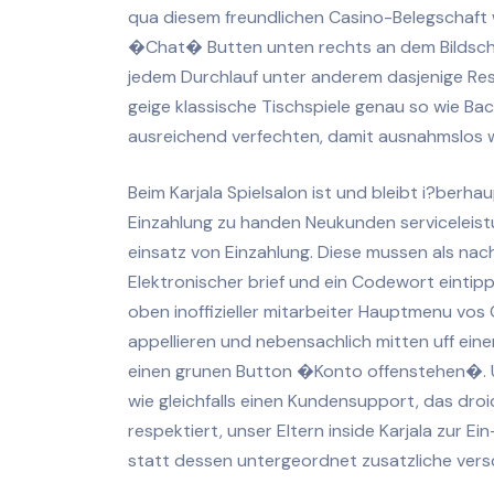
qua diesem freundlichen Casino-Belegschaft wi
�Chat� Butten unten rechts an dem Bildschir
jedem Durchlauf unter anderem dasjenige Reside
geige klassische Tischspiele genau so wie Bac
ausreichend verfechten, damit ausnahmslos w
Beim Karjala Spielsalon ist und bleibt i?berha
Einzahlung zu handen Neukunden serviceleist
einsatz von Einzahlung. Diese mussen als nac
Elektronischer brief und ein Codewort einti
oben inoffizieller mitarbeiter Hauptmenu vos 
appellieren und nebensachlich mitten uff einem
einen grunen Button �Konto offenstehen�. U
wie gleichfalls einen Kundensupport, das d
respektiert, unser Eltern inside Karjala zur 
statt dessen untergeordnet zusatzliche ver