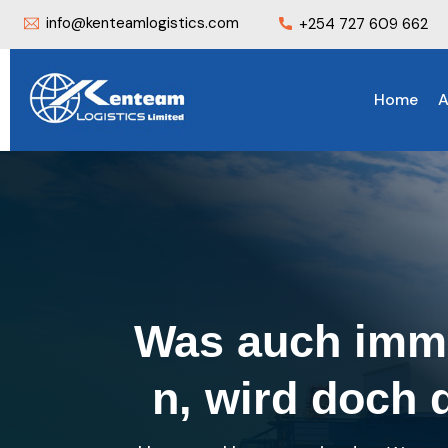
info@kenteamlogistics.com
+254 727 609 662
Home
A
Was auch imme
n, wird doch 