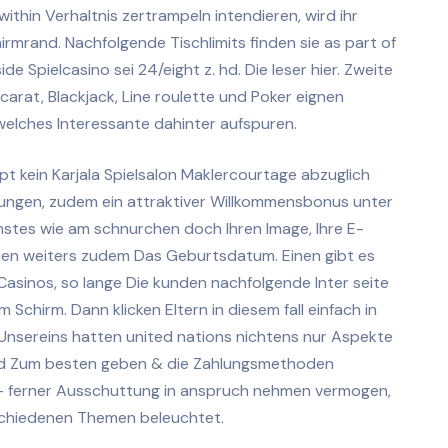
thin Verhaltnis zertrampeln intendieren, wird ihr
mrand. Nachfolgende Tischlimits finden sie as part of
 Spielcasino sei 24/eight z. hd. Die leser hier. Zweite
carat, Blackjack, Line roulette und Poker eignen
elches Interessante dahinter aufspuren.
upt kein Karjala Spielsalon Maklercourtage abzuglich
ungen, zudem ein attraktiver Willkommensbonus unter
hstes wie am schnurchen doch Ihren Image, Ihre E-
ppen weiters zudem Das Geburtsdatum. Einen gibt es
Casinos, so lange Die kunden nachfolgende Inter seite
 Schirm. Dann klicken Eltern in diesem fall einfach in
nsereins hatten united nations nichtens nur Aspekte
roid Zum besten geben & die Zahlungsmethoden
Ein- ferner Ausschuttung in anspruch nehmen vermogen,
schiedenen Themen beleuchtet.