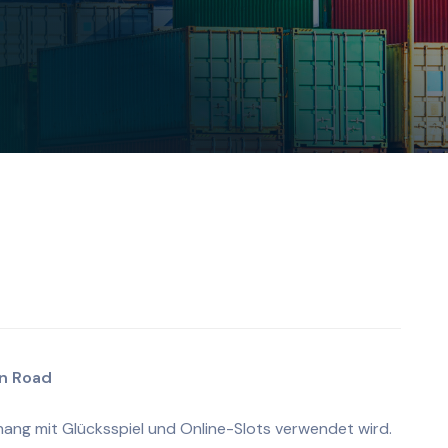
en Road
hang mit Glücksspiel und Online-Slots verwendet wird.