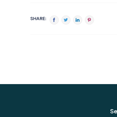
SHARE:
Se