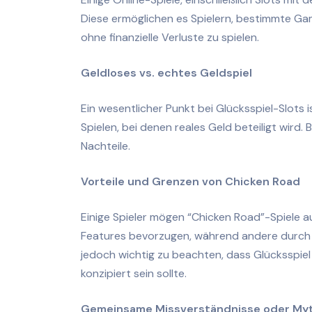
Diese ermöglichen es Spielern, bestimmte G
ohne finanzielle Verluste zu spielen.
Geldloses vs. echtes Geldspiel
Ein wesentlicher Punkt bei Glücksspiel-Slots 
Spielen, bei denen reales Geld beteiligt wird.
Nachteile.
Vorteile und Grenzen von Chicken Road
Einige Spieler mögen “Chicken Road”-Spiele a
Features bevorzugen, während andere durch 
jedoch wichtig zu beachten, dass Glücksspiel 
konzipiert sein sollte.
Gemeinsame Missverständnisse oder My