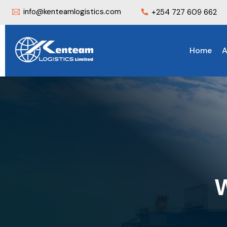
info@kenteamlogistics.com
+254 727 609 662
Home
A
W