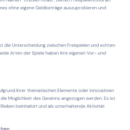
ames ohne eigene Geldbeträge auszuprobieren und
ist die Unterscheidung zwischen Freispielen und echten
 Beide Arten der Spiele haben ihre eigenen Vor- und
ufgrund ihrer thematischen Elemente oder innovativen
die Möglichkeit des Gewinns angezogen werden. Es ist
Risiken beinhaltet und als unterhaltende Aktivität
then