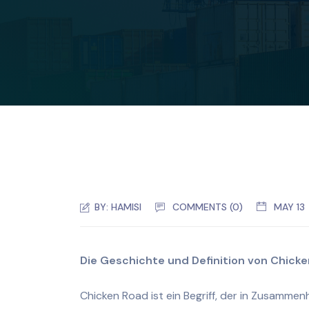
BY:
HAMISI
COMMENTS (0)
MAY 13
Die Geschichte und Definition von Chick
Chicken Road ist ein Begriff, der in Zusammen