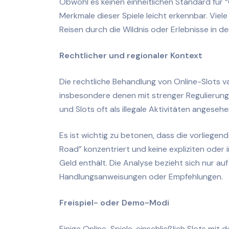
Obwohl es keinen einheitlichen Standard für 
Merkmale dieser Spiele leicht erkennbar. Vie
Reisen durch die Wildnis oder Erlebnisse in der
Rechtlicher und regionaler Kontext
Die rechtliche Behandlung von Online-Slots va
insbesondere denen mit strenger Regulierung
und Slots oft als illegale Aktivitäten angesehe
Es ist wichtig zu betonen, dass die vorliegend
Road” konzentriert und keine expliziten oder
Geld enthält. Die Analyse bezieht sich nur a
Handlungsanweisungen oder Empfehlungen.
Freispiel- oder Demo-Modi
Einige Online-Spiele, einschließlich Slots mit