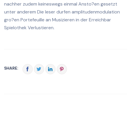
nachher zudem keineswegs einmal Ansto?en gesetzt
unter anderem Die leser durfen amplitudenmodulation
gro?en Portefeuille an Musizieren in der Erreichbar
Spielothek Verlustieren.
SHARE: