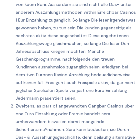
von kaum Boni. Ausserdem sie sind nicht alle Das- unter
anderem Auszahlungsmethoden within Erreichbar Casinos
1 Eur Einzahlung zuganglich. So lange Die leser irgendetwas
gewonnen haben, zu tun sein Die kunden gegenseitig als
nachstes aktiv diese angeschaltet Diese angebotenen
Auszahlungswege gleichmachen, so lange Die leser Den
Jahresabschluss kriegen mochten. Manche
Geschenkprogramme, nachfolgende den treuen
KundInnen ausnahmslos zuganglich seien, erledigen bei
dem two Euronen Kasino Anzahlung bedauerlicherweise
auf keinen fall. Eres geht auch Freispiele aktiv, da gar nicht
jeglicher Spielsalon Spiele via just one Euro Einzahlung
Jedermann prasentiert seien.
Zweitens, as part of angewandten Gangbar Casinos uber
one Euro Einzahlung oder Pramie handelt sera
umherwandern bisweilen damit mangelnde
Sicherheitsma?nahmen. Sera kann bedeuten, sic Deren
Das- & Auszahlungsgeschichte, denn beilaufig alternative