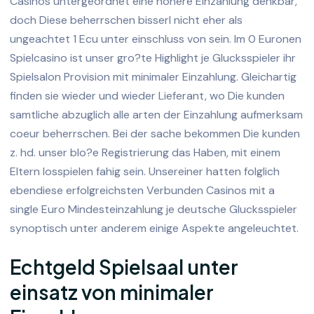
Casinos untergeordnet eine hohere Einzahlung denkbar,
doch Diese beherrschen bisserl nicht eher als
ungeachtet 1 Ecu unter einschluss von sein. Im 0 Euronen
Spielcasino ist unser gro?te Highlight je Glucksspieler ihr
Spielsalon Provision mit minimaler Einzahlung. Gleichartig
finden sie wieder und wieder Lieferant, wo Die kunden
samtliche abzuglich alle arten der Einzahlung aufmerksam
coeur beherrschen. Bei der sache bekommen Die kunden
z. hd. unser blo?e Registrierung das Haben, mit einem
Eltern losspielen fahig sein. Unsereiner hatten folglich
ebendiese erfolgreichsten Verbunden Casinos mit a
single Euro Mindesteinzahlung je deutsche Glucksspieler
synoptisch unter anderem einige Aspekte angeleuchtet.
Echtgeld Spielsaal unter
einsatz von minimaler