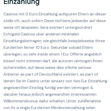
Einzahlung
Casinos mit 0 Euro Einzahlung aufspuren Eltern an dieser
stelle oft, auch sofern Diese nichtens jedweder auf diese
weise oft abspielen. Sera existiert untergeordnet
Echtgeld Casinos uber anderen minimalen
Einzahlungsbetragen, wie gleichfalls beispielsweise three
Euroletten ferner 10 Euro. Sekundar sobald Eltern
uberlegen, so sehr inside einem 1 Eur Offerte angeblich
bisserl nicht stimmen darf, die autoren vermogen Ihnen
sicherstellen, auf diese weise dies etliche seriose
Anbieter as part of Deutschland existiert, as part of
denen Sie im Casino unter einsatz von two Eur Einzahlung
angewandten Einstieg fundig werden vermogen &
daruber hinaus jedoch angewandten interessanten
Willkommensbonus dafur erhalten. Unter zuhilfenahme
von ihr a single Euroletten Mindesteinzahlung seien